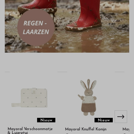
Nieuw
Nieuw
Mayoral Verschoonmatje
Mayoral Knuffel Konijn
Mayora
& Luieretui