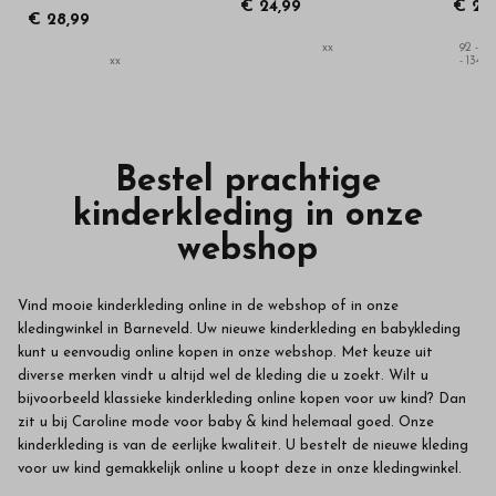
€ 24,99
€ 26
€ 28,99
xx
92 - 98 
xx
- 134 - 
Bestel prachtige
kinderkleding in onze
webshop
Vind mooie kinderkleding online in de webshop of in onze
kledingwinkel in Barneveld. Uw nieuwe kinderkleding en babykleding
kunt u eenvoudig online kopen in onze webshop. Met keuze uit
diverse merken vindt u altijd wel de kleding die u zoekt. Wilt u
bijvoorbeeld klassieke kinderkleding online kopen voor uw kind? Dan
zit u bij Caroline mode voor baby & kind helemaal goed. Onze
kinderkleding is van de eerlijke kwaliteit. U bestelt de nieuwe kleding
voor uw kind gemakkelijk online u koopt deze in onze kledingwinkel.