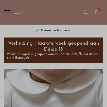
0
14 dagen retourtermijn
Bestel
Verhuizing | laatste week geopend aan
kinderkleding
Dijkje 13
Vanaf 15 augustus geopend aan de Jan van Schaffelaarstraat
van
50 in Barneveld
hoge
kwaliteit
in
onze