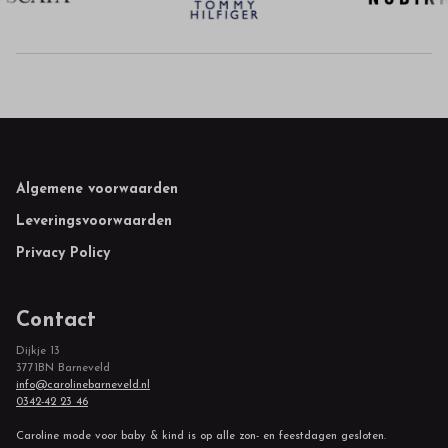
Footer
Algemene voorwaarden
Leveringsvoorwaarden
Privacy Policy
Contact
Dijkje 13
3771BN Barneveld
info@carolinebarneveld.nl
0342-42 23 46
Caroline mode voor baby & kind is op alle zon- en feestdagen gesloten.