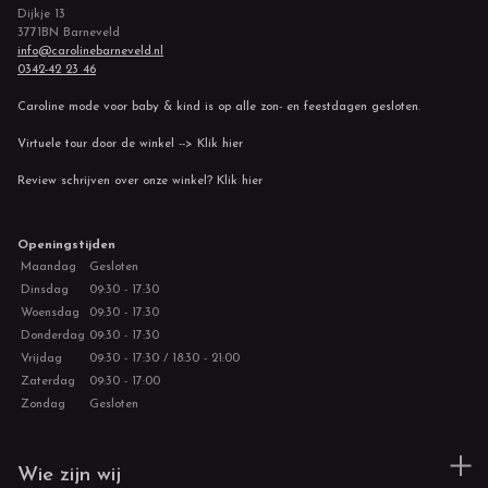
Dijkje 13
3771BN Barneveld
info@carolinebarneveld.nl
0342-42 23 46
Caroline mode voor baby & kind is op alle zon- en feestdagen gesloten.
Virtuele tour door de winkel --> Klik hier
Review schrijven over onze winkel? Klik hier
Openingstijden
Maandag
Gesloten
Dinsdag
09:30 - 17:30
Woensdag
09:30 - 17:30
Donderdag
09:30 - 17:30
Vrijdag
09:30 - 17:30 / 18:30 - 21:00
Zaterdag
09:30 - 17:00
Zondag
Gesloten
Wie zijn wij