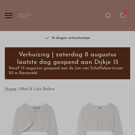
0
14 dagen retourtermijn
Abel
Verhuizing | zaterdag 8 augustus
&
laatste dag geopend aan Dijkje 13
Vanaf 15 augustus geopend aan de Jan van Schaffelaarstraat
Lula
50 in Barneveld
Bolero
Home
Abel & Lula Bolero
-
Bestel
kinderkleding