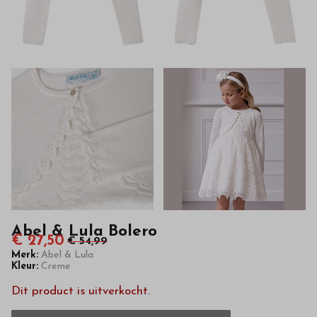
van
hoge
kwaliteit
in
onze
webshop
Abel & Lula Bolero
€ 27,50
€ 54,99
Merk:
Abel & Lula
Kleur:
Creme
Dit product is uitverkocht.