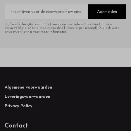
E-
mailadres
Aanmelden
Blijf op de hoogte van al het moois en speciale acties van Caroline
Barneveld via onze e-mail nieuwsbrief (max. 2 per maand). Zie ook onze
privacyverklaring voor meer informatie.
Footer
Algemene voorwaarden
Leveringsvoorwaarden
Privacy Policy
Contact