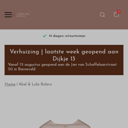
0
14 dagen retourtermijn
Abel
Verhuizing | laatste week geopend aan
&
Dijkje 13
Vanaf 15 augustus geopend aan de Jan van Schaffelaarstraat
Lula
50 in Barneveld
Bolero
Home
Abel & Lula Bolero
-
Bestel
kinderkleding