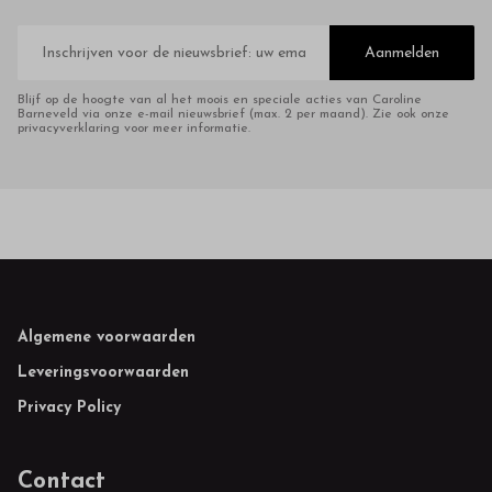
E-
mailadres
Aanmelden
Blijf op de hoogte van al het moois en speciale acties van Caroline
Barneveld via onze e-mail nieuwsbrief (max. 2 per maand). Zie ook onze
privacyverklaring voor meer informatie.
Footer
Algemene voorwaarden
Leveringsvoorwaarden
Privacy Policy
Contact