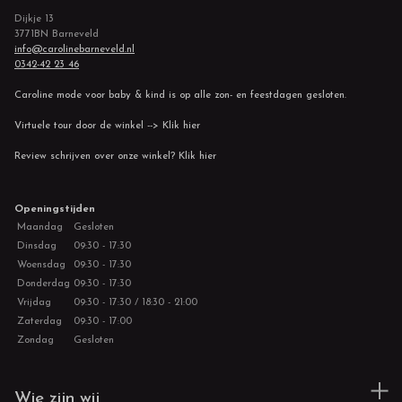
Dijkje 13
3771BN Barneveld
info@carolinebarneveld.nl
0342-42 23 46
Caroline mode voor baby & kind is op alle zon- en feestdagen gesloten.
Virtuele tour door de winkel --> Klik hier
Review schrijven over onze winkel? Klik hier
Openingstijden
Maandag
Gesloten
Dinsdag
09:30 - 17:30
Woensdag
09:30 - 17:30
Donderdag
09:30 - 17:30
Vrijdag
09:30 - 17:30 / 18:30 - 21:00
Zaterdag
09:30 - 17:00
Zondag
Gesloten
Wie zijn wij