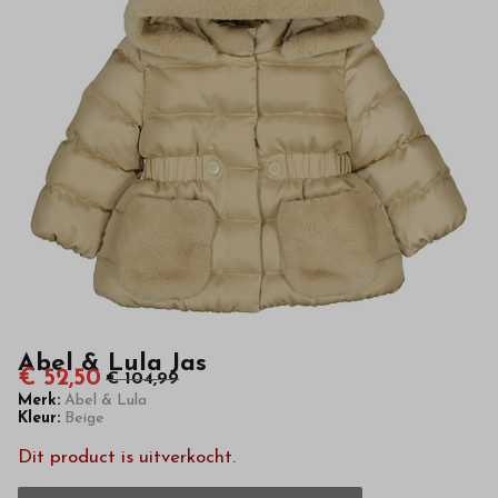
van
hoge
kwaliteit
in
onze
webshop
Abel & Lula Jas
€ 52,50
€ 104,99
Merk:
Abel & Lula
Kleur:
Beige
Dit product is uitverkocht.