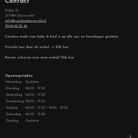
Contact
Dijkje 13
3771BN Barneveld
info@carolinebarneveld.nl
0342-42 23 46
Caroline mode voor baby & kind is op alle zon- en feestdagen gesloten.
Virtuele tour door de winkel --> Klik hier
Review schrijven over onze winkel? Klik hier
Openingstijden
Maandag
Gesloten
Dinsdag
09:30 - 17:30
Woensdag
09:30 - 17:30
Donderdag
09:30 - 17:30
Vrijdag
09:30 - 17:30 / 18:30 - 21:00
Zaterdag
09:30 - 17:00
Zondag
Gesloten