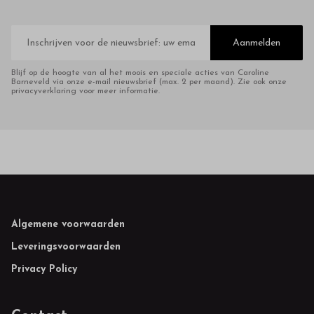
E-
mailadres
Aanmelden
Blijf op de hoogte van al het moois en speciale acties van Caroline
Barneveld via onze e-mail nieuwsbrief (max. 2 per maand). Zie ook onze
privacyverklaring voor meer informatie.
Footer
Algemene voorwaarden
Leveringsvoorwaarden
Privacy Policy