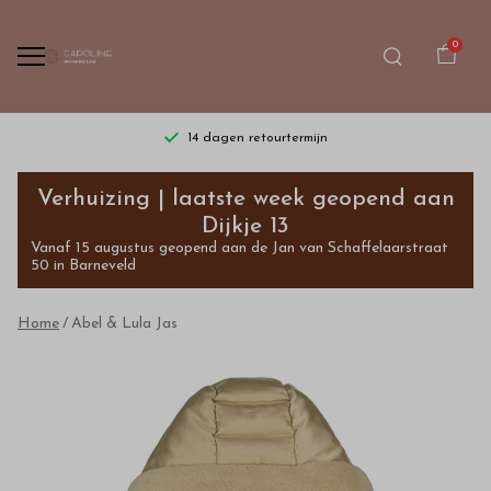
0
14 dagen retourtermijn
Abel
Verhuizing | laatste week geopend aan
&
Dijkje 13
Vanaf 15 augustus geopend aan de Jan van Schaffelaarstraat
Lula
50 in Barneveld
Jas
Home
Abel & Lula Jas
-
Bestel
kinderkleding