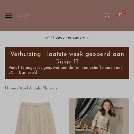
0
14 dagen retourtermijn
Abel
Verhuizing | laatste week geopend aan
&
Dijkje 13
Vanaf 15 augustus geopend aan de Jan van Schaffelaarstraat
Lula
50 in Barneveld
Plooirok
Home
Abel & Lula Plooirok
-
Bestel
kinderkleding