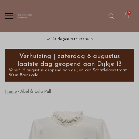
0
14 dagen retourtermijn
Abel
Verhuizing | zaterdag 8 augustus
&
laatste dag geopend aan Dijkje 13
Vanaf 15 augustus geopend aan de Jan van Schaffelaarstraat
Lula
50 in Barneveld
Pull
Home
Abel & Lula Pull
-
Bestel
kinderkleding