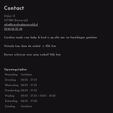
Contact
Dijkje 13
3771BN Barneveld
info@carolinebarneveld.nl
0342-42 23 46
Caroline mode voor baby & kind is op alle zon- en feestdagen gesloten.
Virtuele tour door de winkel --> Klik hier
Review schrijven over onze winkel? Klik hier
Openingstijden
Maandag
Gesloten
Dinsdag
09:30 - 17:30
Woensdag
09:30 - 17:30
Donderdag
09:30 - 17:30
Vrijdag
09:30 - 17:30 / 18:30 - 21:00
Zaterdag
09:30 - 17:00
Zondag
Gesloten