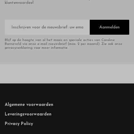
klantenvoordeel
E-
mailadres
Aanmelden
Blijf op de hoogte van al het moois en speciale acties van Caroline
Barneveld via onze e-mail nieuwsbrief (max. 2 per maand). Zie ook onze
privacyverklaring voor meer informatie.
Footer
Algemene voorwaarden
Leveringsvoorwaarden
Privacy Policy