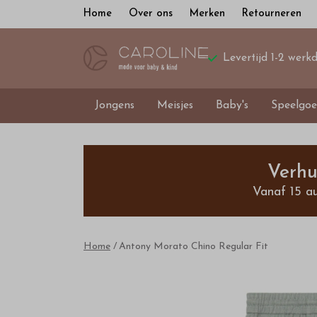
Home
Over ons
Merken
Retourneren
Levertijd 1-2 werk
Jongens
Meisjes
Baby's
Speelgoe
Antony
Morato
Verhu
Vanaf 15 a
Chino
Regular
Home
Antony Morato Chino Regular Fit
Fit