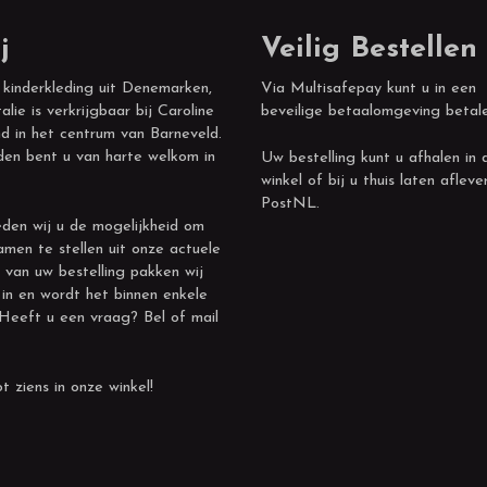
j
Veilig Bestellen
 kinderkleding uit Denemarken,
Via Multisafepay kunt u in een
alie is verkrijgbaar bij Caroline
beveilige betaalomgeving betal
d in het centrum van Barneveld.
den bent u van harte welkom in
Uw bestelling kunt u afhalen in 
winkel of bij u thuis laten afleve
PostNL.
den wij u de mogelijkheid om
amen te stellen uit onze actuele
 van uw bestelling pakken wij
 in en wordt het binnen enkele
 Heeft u een vraag? Bel of mail
t ziens in onze winkel!