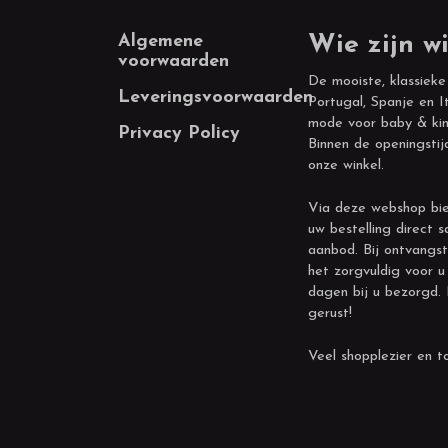
Footer
Algemene
Wie zijn wi
voorwaarden
De mooiste, klassieke
Leveringsvoorwaarden
Portugal, Spanje en It
mode voor baby & kin
Privacy Policy
Binnen de openingstij
onze winkel.
Via deze webshop bie
uw bestelling direct s
aanbod. Bij ontvangst
het zorgvuldig voor u
dagen bij u bezorgd.
gerust!
Veel shopplezier en to