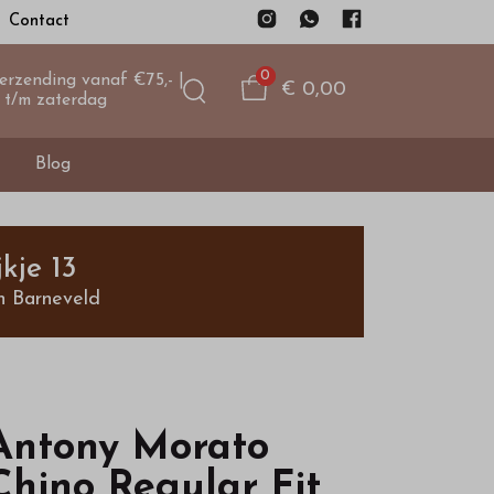
Contact
0
verzending vanaf €75,- |
€ 0,00
 t/m zaterdag
Blog
kje 13
n Barneveld
Antony Morato
Chino Regular Fit