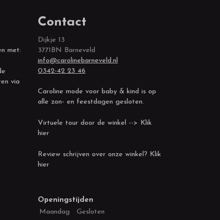
Contact
Dijkje 13
en met:
3771BN Barneveld
info@carolinebarneveld.nl
0342-42 23 46
de
ren via
Caroline mode voor baby & kind is op
alle zon- en feestdagen gesloten.
Virtuele tour door de winkel --> Klik
hier
Review schrijven over onze winkel? Klik
hier
Openingstijden
Maandag
Gesloten