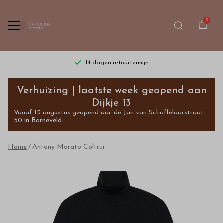
0
14 dagen retourtermijn
Antony
Verhuizing | laatste week geopend aan
Morato
Dijkje 13
Vanaf 15 augustus geopend aan de Jan van Schaffelaarstraat
Coltrui
50 in Barneveld
-
Home
Antony Morato Coltrui
Bestel
kinderkleding
van