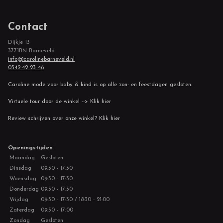
Contact
Dijkje 13
3771BN Barneveld
info@carolinebarneveld.nl
0342-42 23 46
Caroline mode voor baby & kind is op alle zon- en feestdagen gesloten.
Virtuele tour door de winkel --> Klik hier
Review schrijven over onze winkel? Klik hier
Openingstijden
Maandag
Gesloten
Dinsdag
09:30 - 17:30
Woensdag
09:30 - 17:30
Donderdag
09:30 - 17:30
Vrijdag
09:30 - 17:30 / 18:30 - 21:00
Zaterdag
09:30 - 17:00
Zondag
Gesloten