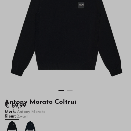
hoge
kwaliteit
in
onze
webshop
Antony Morato Coltrui
€ 69,99
Merk:
Antony Morato
Kleur:
Zwart