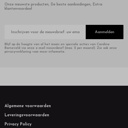
Onze nieuwste producten, De beste aanbiedingen, Extra
klantenvoordeel
E-
mailadres
Aanmelden
Blijf op de hoogte van al het moois en speciale acties van Caroline
Barneveld via onze e-mail nieuwsbrief (max. 2 per maand). Zie ook onze
privacyverklaring voor meer informatie.
Footer
Algemene voorwaarden
Leveringsvoorwaarden
Privacy Policy