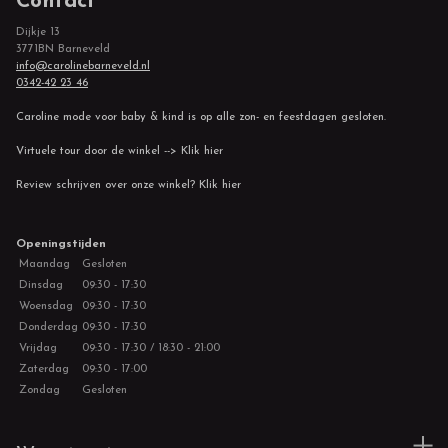
Contact
Dijkje 13
3771BN Barneveld
info@carolinebarneveld.nl
0342-42 23 46
Caroline mode voor baby & kind is op alle zon- en feestdagen gesloten.
Virtuele tour door de winkel --> Klik hier
Review schrijven over onze winkel? Klik hier
Openingstijden
Maandag
Gesloten
Dinsdag
09:30 - 17:30
Woensdag
09:30 - 17:30
Donderdag
09:30 - 17:30
Vrijdag
09:30 - 17:30 / 18:30 - 21:00
Zaterdag
09:30 - 17:00
Zondag
Gesloten