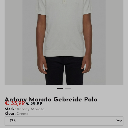
van
hoge
kwaliteit
in
onze
webshop
Antony Morato Gebreide Polo
€ 35,99
€ 59,99
Merk:
Antony Morato
Kleur:
Creme