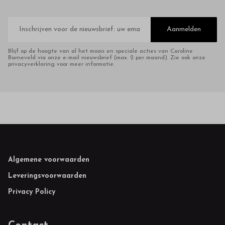
E-
mailadres
Aanmelden
Blijf op de hoogte van al het moois en speciale acties van Caroline
Barneveld via onze e-mail nieuwsbrief (max. 2 per maand). Zie ook onze
privacyverklaring voor meer informatie.
Footer
Algemene voorwaarden
Leveringsvoorwaarden
Privacy Policy