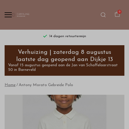
0
14 dagen retourtermijn
Antony
Verhuizing | zaterdag 8 augustus
Morato
laatste dag geopend aan Dijkje 13
Vanaf 15 augustus geopend aan de Jan van Schaffelaarstraat
Gebreide
50 in Barneveld
Polo
Home
Antony Morato Gebreide Polo
-
Bestel
kinderkleding