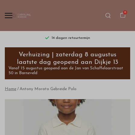
0
14 dagen retourtermijn
Antony
Verhuizing | zaterdag 8 augustus
Morato
laatste dag geopend aan Dijkje 13
Vanaf 15 augustus geopend aan de Jan van Schaffelaarstraat
Gebreide
50 in Barneveld
Polo
Home
Antony Morato Gebreide Polo
-
Bestel
kinderkleding