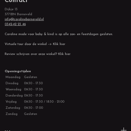
Contact
Dijkje 13
3771BN Barneveld
info@carolinebarneveld.nl
0342-42 23 46
Caroline mode voor baby & kind is op alle zon- en feestdagen gesloten.
Virtuele tour door de winkel --> Klik hier
Review schrijven over onze winkel? Klik hier
Openingstijden
Maandag
Gesloten
Dinsdag
09:30 - 17:30
Woensdag
09:30 - 17:30
Donderdag
09:30 - 17:30
Vrijdag
09:30 - 17:30 / 18:30 - 21:00
Zaterdag
09:30 - 17:00
Zondag
Gesloten