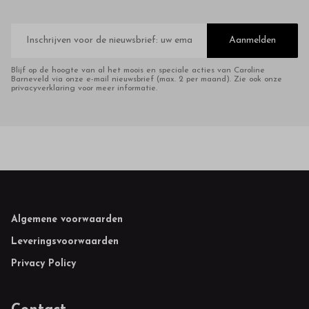
E-
mailadres
Aanmelden
Blijf op de hoogte van al het moois en speciale acties van Caroline
Barneveld via onze e-mail nieuwsbrief (max. 2 per maand). Zie ook onze
privacyverklaring voor meer informatie.
Footer
Algemene voorwaarden
Leveringsvoorwaarden
Privacy Policy