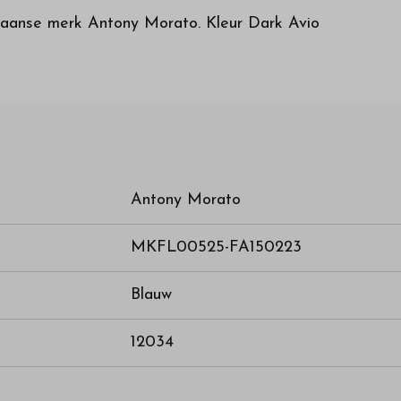
aliaanse merk Antony Morato. Kleur Dark Avio
Antony Morato
MKFL00525-FA150223
Blauw
12034