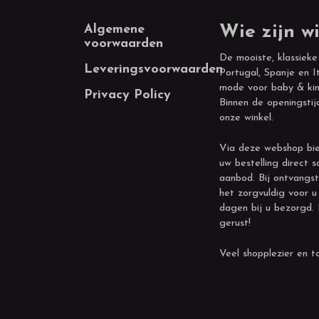
Footer
Algemene
Wie zijn wi
voorwaarden
De mooiste, klassieke
Leveringsvoorwaarden
Portugal, Spanje en It
mode voor baby & kin
Privacy Policy
Binnen de openingstij
onze winkel.
Via deze webshop bie
uw bestelling direct s
aanbod. Bij ontvangst
het zorgvuldig voor u
dagen bij u bezorgd.
gerust!
Veel shopplezier en to