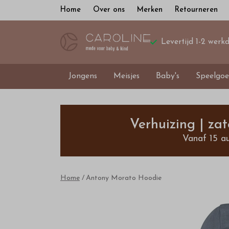
Home
Over ons
Merken
Retourneren
Levertijd 1-2 werk
Jongens
Meisjes
Baby's
Speelgoe
Antony
Morato
Verhuizing | za
Vanaf 15 a
Hoodie
-
Home
Antony Morato Hoodie
Bestel