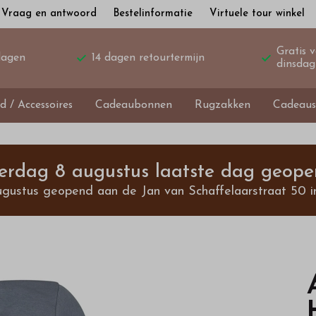
Vraag en antwoord
Bestelinformatie
Virtuele tour winkel
Gratis 
dagen
14 dagen retourtermijn
dinsdag
d / Accessoires
Cadeaubonnen
Rugzakken
Cadeaus
terdag 8 augustus laatste dag geope
ugustus geopend aan de Jan van Schaffelaarstraat 50 i