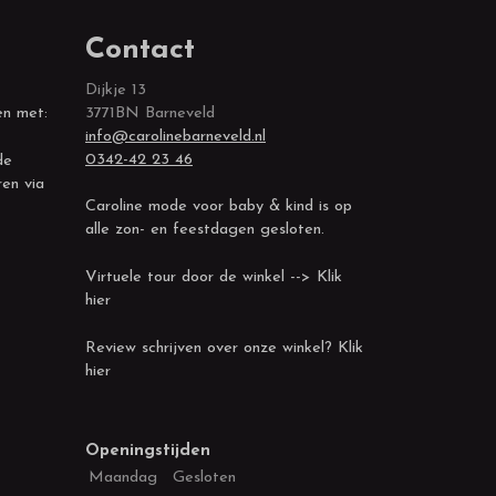
Contact
Dijkje 13
en met:
3771BN Barneveld
info@carolinebarneveld.nl
0342-42 23 46
de
ren via
Caroline mode voor baby & kind is op
alle zon- en feestdagen gesloten.
Virtuele tour door de winkel --> Klik
hier
Review schrijven over onze winkel? Klik
hier
Openingstijden
Maandag
Gesloten