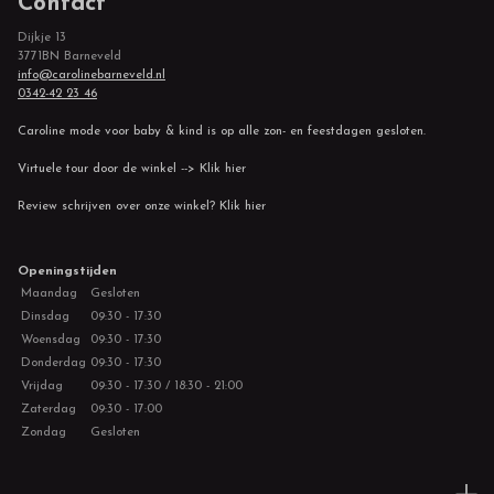
Contact
Dijkje 13
3771BN Barneveld
info@carolinebarneveld.nl
0342-42 23 46
Caroline mode voor baby & kind is op alle zon- en feestdagen gesloten.
Virtuele tour door de winkel --> Klik hier
Review schrijven over onze winkel? Klik hier
Openingstijden
Maandag
Gesloten
Dinsdag
09:30 - 17:30
Woensdag
09:30 - 17:30
Donderdag
09:30 - 17:30
Vrijdag
09:30 - 17:30 / 18:30 - 21:00
Zaterdag
09:30 - 17:00
Zondag
Gesloten