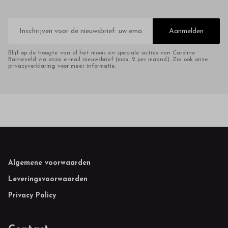
E-
mailadres
Aanmelden
Blijf op de hoogte van al het moois en speciale acties van Caroline
Barneveld via onze e-mail nieuwsbrief (max. 2 per maand). Zie ook onze
privacyverklaring voor meer informatie.
Footer
Algemene voorwaarden
Leveringsvoorwaarden
Privacy Policy