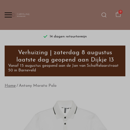
0
14 dagen retourtermijn
Antony
Verhuizing | zaterdag 8 augustus
Morato
laatste dag geopend aan Dijkje 13
Vanaf 15 augustus geopend aan de Jan van Schaffelaarstraat
Polo
50 in Barneveld
-
Home
Antony Morato Polo
Bestel
kinderkleding
van