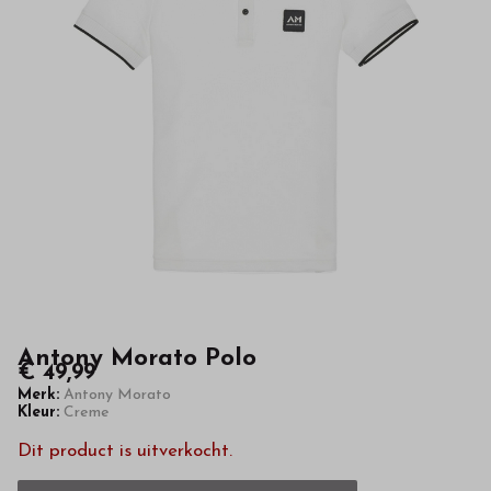
hoge
kwaliteit
in
onze
webshop
Antony Morato Polo
€ 49,99
Merk:
Antony Morato
Kleur:
Creme
Dit product is uitverkocht.