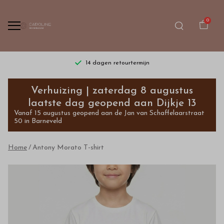
0
14 dagen retourtermijn
Antony
Verhuizing | zaterdag 8 augustus
Morato
laatste dag geopend aan Dijkje 13
Vanaf 15 augustus geopend aan de Jan van Schaffelaarstraat
T-
50 in Barneveld
shirt
Home
Antony Morato T-shirt
-
Bestel
kinderkleding