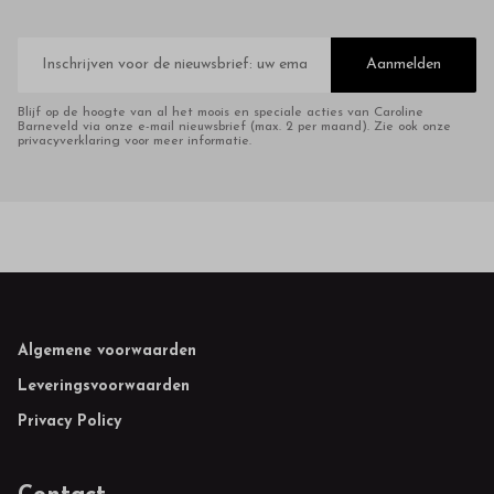
E-
mailadres
Aanmelden
Blijf op de hoogte van al het moois en speciale acties van Caroline
Barneveld via onze e-mail nieuwsbrief (max. 2 per maand). Zie ook onze
privacyverklaring voor meer informatie.
Footer
Algemene voorwaarden
Leveringsvoorwaarden
Privacy Policy