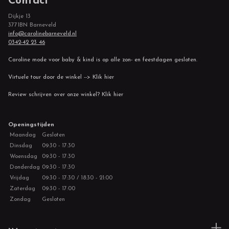
Contact
Dijkje 13
3771BN Barneveld
info@carolinebarneveld.nl
0342-42 23 46
Caroline mode voor baby & kind is op alle zon- en feestdagen gesloten.
Virtuele tour door de winkel --> Klik hier
Review schrijven over onze winkel? Klik hier
Openingstijden
Maandag
Gesloten
Dinsdag
09:30 - 17:30
Woensdag
09:30 - 17:30
Donderdag
09:30 - 17:30
Vrijdag
09:30 - 17:30 / 18:30 - 21:00
Zaterdag
09:30 - 17:00
Zondag
Gesloten