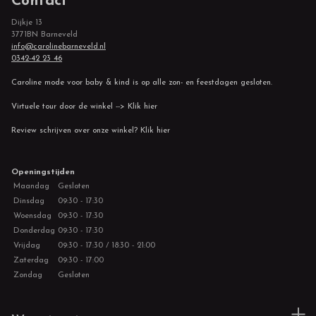
Contact
Dijkje 13
3771BN Barneveld
info@carolinebarneveld.nl
0342-42 23 46
Caroline mode voor baby & kind is op alle zon- en feestdagen gesloten.
Virtuele tour door de winkel --> Klik hier
Review schrijven over onze winkel? Klik hier
Openingstijden
Maandag
Gesloten
Dinsdag
09:30 - 17:30
Woensdag
09:30 - 17:30
Donderdag
09:30 - 17:30
Vrijdag
09:30 - 17:30 / 18:30 - 21:00
Zaterdag
09:30 - 17:00
Zondag
Gesloten