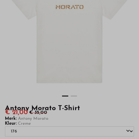
van
hoge
kwaliteit
in
onze
webshop
Antony Morato T-Shirt
€ 21,00
€ 35,00
Merk:
Antony Morato
Kleur:
Creme