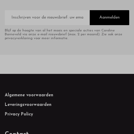
E-
mailadres
Aanmelden
Blijf op de hoogte van al het moois en speciale acties van Caroline
Barneveld via onze e-mail nieuwsbrief (max. 2 per maand). Zie ook onze
privacyverklaring voor meer informatie.
Footer
Algemene voorwaarden
Leveringsvoorwaarden
Privacy Policy