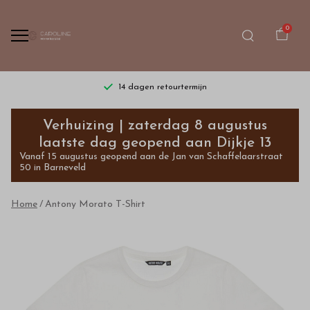
0
14 dagen retourtermijn
Antony
Verhuizing | zaterdag 8 augustus
Morato
laatste dag geopend aan Dijkje 13
Vanaf 15 augustus geopend aan de Jan van Schaffelaarstraat
T-
50 in Barneveld
Shirt
Home
Antony Morato T-Shirt
-
Bestel
kinderkleding