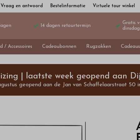
Vraag en antwoord
Bestelinformatie
Virtuele tour winkel
Gratis 
dagen
14 dagen retourtermijn
dinsdag
d / Accessoires
Cadeaubonnen
Rugzakken
Cadeaus
izing | laatste week geopend aan Dij
ugustus geopend aan de Jan van Schaffelaarstraat 50 i