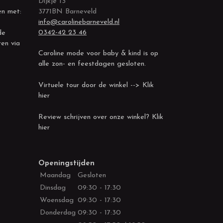
Dijkje 13
en met:
3771BN Barneveld
info@carolinebarneveld.nl
0342-42 23 46
de
ren via
Caroline mode voor baby & kind is op
alle zon- en feestdagen gesloten.
Virtuele tour door de winkel --> Klik
hier
Review schrijven over onze winkel? Klik
hier
Openingstijden
Maandag
Gesloten
Dinsdag
09:30 - 17:30
Woensdag
09:30 - 17:30
Donderdag
09:30 - 17:30