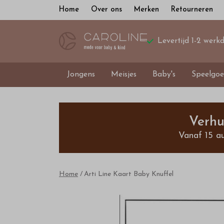
Home
Over ons
Merken
Retourneren
Levertijd 1-2 werk
Jongens
Meisjes
Baby's
Speelgoe
Arti
Line
Verhu
Vanaf 15 a
Kaart
Baby
Home
Arti Line Kaart Baby Knuffel
Knuffel