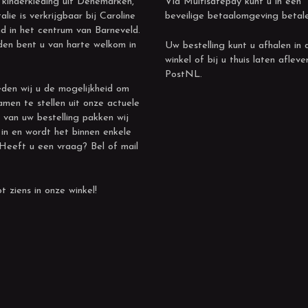
 kinderkleding uit Denemarken,
Via Multisafepay kunt u in een
alie is verkrijgbaar bij Caroline
beveilige betaalomgeving betal
d in het centrum van Barneveld.
den bent u van harte welkom in
Uw bestelling kunt u afhalen in 
winkel of bij u thuis laten afleve
PostNL.
den wij u de mogelijkheid om
amen te stellen uit onze actuele
 van uw bestelling pakken wij
 in en wordt het binnen enkele
 Heeft u een vraag? Bel of mail
t ziens in onze winkel!