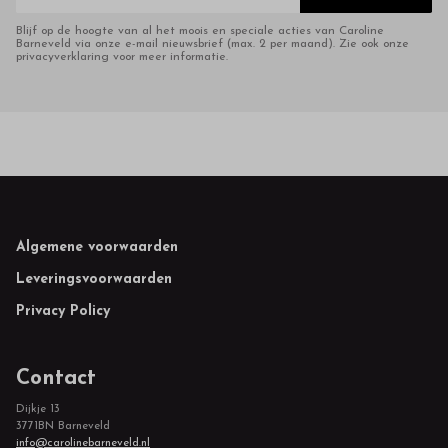
Blijf op de hoogte van al het moois en speciale acties van Caroline
Barneveld via onze e-mail nieuwsbrief (max. 2 per maand). Zie ook onze
privacyverklaring voor meer informatie.
Footer
Algemene voorwaarden
Leveringsvoorwaarden
Privacy Policy
Contact
Dijkje 13
3771BN Barneveld
info@carolinebarneveld.nl