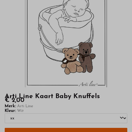
kinderkleding
van
hoge
kwaliteit
in
onze
webshop
Arti Line Kaart Baby Knuffels
€ 2,00
Merk:
Arti Line
Kleur:
Wit