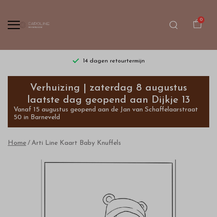
0
14 dagen retourtermijn
Arti
Verhuizing | zaterdag 8 augustus
Line
laatste dag geopend aan Dijkje 13
Vanaf 15 augustus geopend aan de Jan van Schaffelaarstraat
Kaart
50 in Barneveld
Baby
Home
Arti Line Kaart Baby Knuffels
Knuffels
-
Bestel