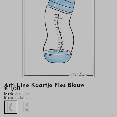
kinderkleding
van
hoge
kwaliteit
in
onze
webshop
Arti Line Kaartje Fles Blauw
€ 1,00
Merk:
Arti Line
Kleur:
Lichtblauw