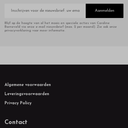
E-
mailadres
Aanmelden
Blijf op de hoogte van al het moois en speciale acties van Caroline
Barneveld via onze e-mail nieuwsbrief (max. 2 per maand). Zie ook onze
privacyverklaring voor meer informatie.
Footer
Algemene voorwaarden
Leveringsvoorwaarden
Privacy Policy
Contact