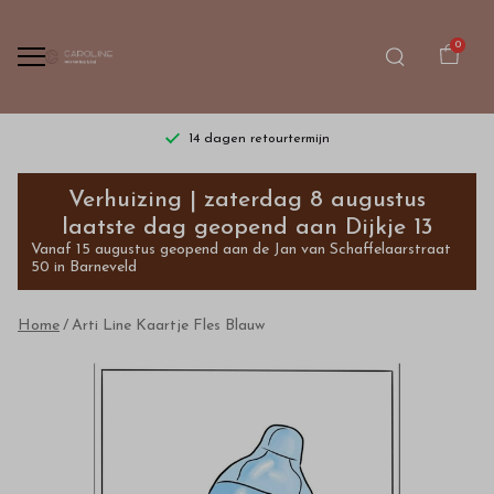
0
14 dagen retourtermijn
Arti
Verhuizing | zaterdag 8 augustus
Line
laatste dag geopend aan Dijkje 13
Vanaf 15 augustus geopend aan de Jan van Schaffelaarstraat
Kaartje
50 in Barneveld
Fles
Home
Arti Line Kaartje Fles Blauw
Blauw
-
Bestel