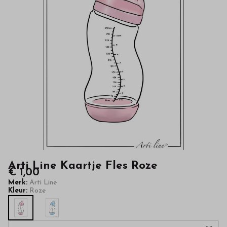
kinderkleding
van
hoge
kwaliteit
in
onze
webshop
Arti Line Kaartje Fles Roze
€ 1,00
Merk:
Arti Line
Kleur:
Roze