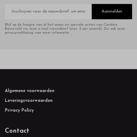
E-
mailadres
Aanmelden
Blijf op de hoogte van al het moois en speciale acties van Caroline
Barneveld via onze e-mail nieuwsbrief (max. 2 per maand). Zie ook onze
privacyverklaring voor meer informatie.
Footer
Algemene voorwaarden
Leveringsvoorwaarden
Privacy Policy
Contact