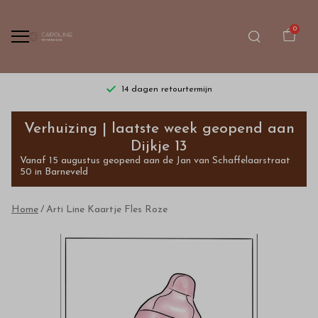
0
14 dagen retourtermijn
Arti
Verhuizing | laatste week geopend aan
Line
Dijkje 13
Vanaf 15 augustus geopend aan de Jan van Schaffelaarstraat
Kaartje
50 in Barneveld
Fles
Home
Arti Line Kaartje Fles Roze
Roze
-
Bestel