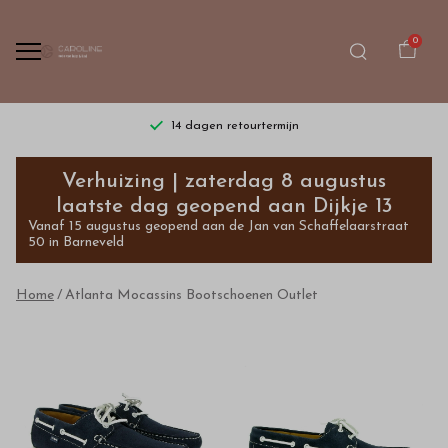
0
14 dagen retourtermijn
Atlanta
Verhuizing | zaterdag 8 augustus
Mocassins
laatste dag geopend aan Dijkje 13
Vanaf 15 augustus geopend aan de Jan van Schaffelaarstraat
Bootschoenen
50 in Barneveld
Outlet
Home
Atlanta Mocassins Bootschoenen Outlet
-
Bestel
kinderkleding