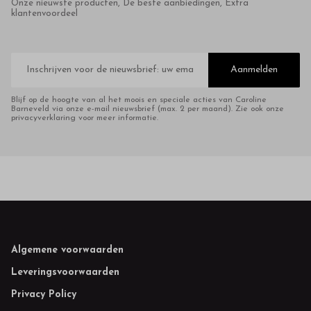
Onze nieuwste producten, De beste aanbiedingen, Extra
klantenvoordeel
E-
mailadres
Aanmelden
Blijf op de hoogte van al het moois en speciale acties van Caroline
Barneveld via onze e-mail nieuwsbrief (max. 2 per maand). Zie ook onze
privacyverklaring voor meer informatie.
Footer
Algemene voorwaarden
Leveringsvoorwaarden
Privacy Policy