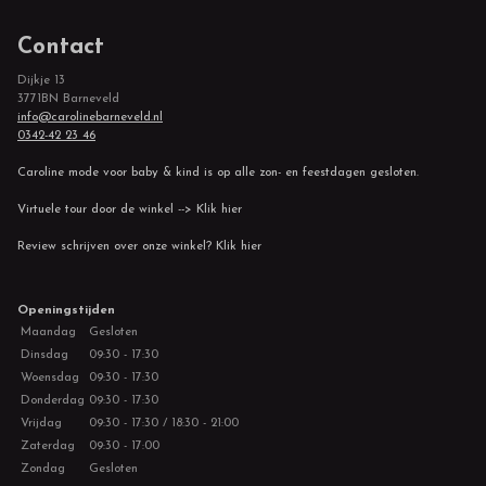
Contact
Dijkje 13
3771BN Barneveld
info@carolinebarneveld.nl
0342-42 23 46
Caroline mode voor baby & kind is op alle zon- en feestdagen gesloten.
Virtuele tour door de winkel --> Klik hier
Review schrijven over onze winkel? Klik hier
Openingstijden
Maandag
Gesloten
Dinsdag
09:30 - 17:30
Woensdag
09:30 - 17:30
Donderdag
09:30 - 17:30
Vrijdag
09:30 - 17:30 / 18:30 - 21:00
Zaterdag
09:30 - 17:00
Zondag
Gesloten