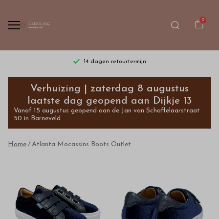
0
14 dagen retourtermijn
Atlanta
Verhuizing | zaterdag 8 augustus
Mocassins
laatste dag geopend aan Dijkje 13
Vanaf 15 augustus geopend aan de Jan van Schaffelaarstraat
Boots
50 in Barneveld
-
Home
Atlanta Mocassins Boots Outlet
Bestel
kinderkleding
van