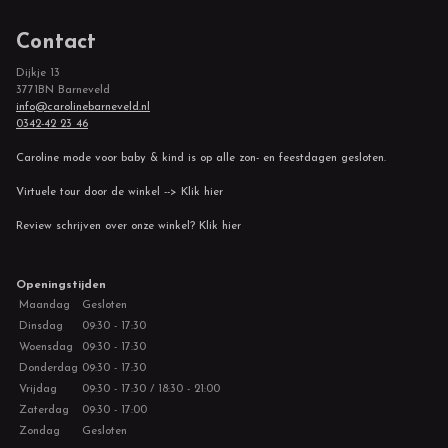
Contact
Dijkje 13
3771BN Barneveld
info@carolinebarneveld.nl
0342-42 23 46
Caroline mode voor baby & kind is op alle zon- en feestdagen gesloten.
Virtuele tour door de winkel --> Klik hier
Review schrijven over onze winkel? Klik hier
Openingstijden
Maandag
Gesloten
Dinsdag
09:30 - 17:30
Woensdag
09:30 - 17:30
Donderdag
09:30 - 17:30
Vrijdag
09:30 - 17:30 / 18:30 - 21:00
Zaterdag
09:30 - 17:00
Zondag
Gesloten