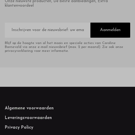
Onze nieuwste producten, De beste aanbiedingen, Extra
klantenvoordeel
E-
mailadres
Aanmelden
Blijf op de hoogte van al het moois en speciale acties van Caroline
Barneveld via onze e-mail nieuwsbrief (max. 2 per maand). Zie ook onze
privacyverklaring voor meer informatie.
Footer
Algemene voorwaarden
Leveringsvoorwaarden
Privacy Policy