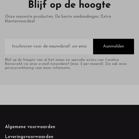
Blijf op de hoogte
Onze nieuwste producten, De beste aanbiedingen, Extra
klantenvoordeel
E-
mailadres
Aanmelden
Blijf op de hoogte van al het moois en speciale acties van Caroline
Barneveld via onze e-mail nieuwsbrief (max. 2 per maand). Zie ook onze
privacyverklaring voor meer informatie.
Footer
Algemene voorwaarden
Leveringsvoorwaarden