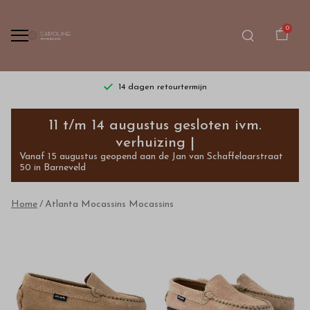
0
14 dagen retourtermijn
Atlanta
11 t/m 14 augustus gesloten ivm.
Mocassins
verhuizing |
Vanaf 15 augustus geopend aan de Jan van Schaffelaarstraat
Mocassins
50 in Barneveld
-
Home
Atlanta Mocassins Mocassins
Bestel
kinderkleding
van