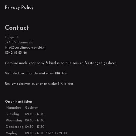
Privacy Policy
Contact
Dijkje 13
3771BN Barneveld
info@carolinebarneveld.nl
0342-42 23 46
Caroline mode voor baby & kind is op alle zon- en feestdagen gesloten.
Virtuele tour door de winkel --> Klik hier
Review schrijven over onze winkel? Klik hier
Openingstijden
Maandag
Gesloten
Dinsdag
09:30 - 17:30
Woensdag
09:30 - 17:30
Donderdag
09:30 - 17:30
Vrijdag
09:30 - 17:30 / 18:30 - 21:00