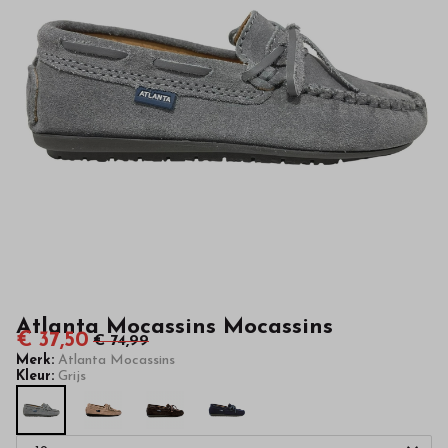
hoge
kwaliteit
in
onze
webshop
Atlanta Mocassins Mocassins
€ 37,50
€ 74,99
Merk:
Atlanta Mocassins
Kleur:
Grijs