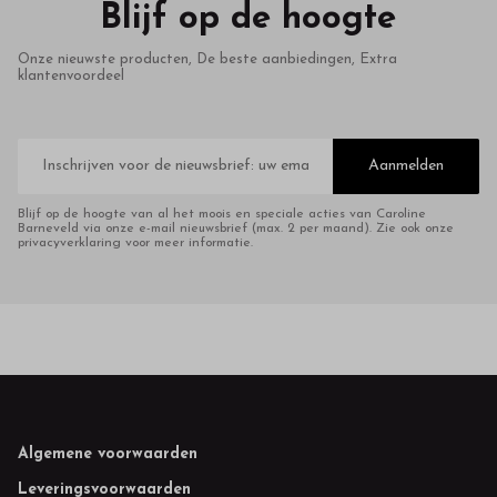
Blijf op de hoogte
Onze nieuwste producten, De beste aanbiedingen, Extra
klantenvoordeel
E-
mailadres
Aanmelden
Blijf op de hoogte van al het moois en speciale acties van Caroline
Barneveld via onze e-mail nieuwsbrief (max. 2 per maand). Zie ook onze
privacyverklaring voor meer informatie.
Footer
Algemene voorwaarden
Leveringsvoorwaarden