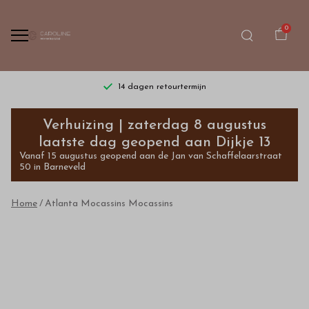
0
14 dagen retourtermijn
Atlanta
Verhuizing | zaterdag 8 augustus
Mocassins
laatste dag geopend aan Dijkje 13
Vanaf 15 augustus geopend aan de Jan van Schaffelaarstraat
Mocassins
50 in Barneveld
-
Home
Atlanta Mocassins Mocassins
Bestel
kinderkleding
van