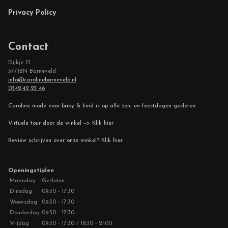
Privacy Policy
Contact
Dijkje 13
3771BN Barneveld
info@carolinebarneveld.nl
0342-42 23 46
Caroline mode voor baby & kind is op alle zon- en feestdagen gesloten.
Virtuele tour door de winkel --> Klik hier
Review schrijven over onze winkel? Klik hier
Openingstijden
Maandag
Gesloten
Dinsdag
09:30 - 17:30
Woensdag
09:30 - 17:30
Donderdag
09:30 - 17:30
Vrijdag
09:30 - 17:30 / 18:30 - 21:00