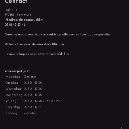
Contact
Dijkje 13
3771BN Barneveld
info@carolinebarneveld.nl
0342-42 23 46
Caroline mode voor baby & kind is op alle zon- en feestdagen gesloten.
Virtuele tour door de winkel --> Klik hier
Review schrijven over onze winkel? Klik hier
Openingstijden
Maandag
Gesloten
Dinsdag
09:30 - 17:30
Woensdag
09:30 - 17:30
Donderdag
09:30 - 17:30
Vrijdag
09:30 - 17:30 / 18:30 - 21:00
Zaterdag
09:30 - 17:00
Zondag
Gesloten