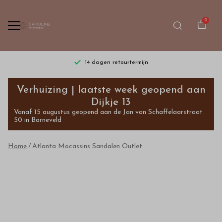
0
14 dagen retourtermijn
Atlanta
Verhuizing | laatste week geopend aan
Mocassins
Dijkje 13
Vanaf 15 augustus geopend aan de Jan van Schaffelaarstraat
Sandalen
50 in Barneveld
-
Home
Atlanta Mocassins Sandalen Outlet
Bestel
kinderkleding
van