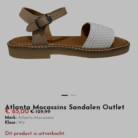
hoge
kwaliteit
in
onze
webshop
Atlanta Mocassins Sandalen Outlet
€ 65,00
€ 129,99
Merk:
Atlanta Mocassins
Kleur:
Wit
Dit product is uitverkocht.