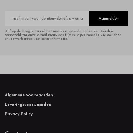
E-
mailadres
Aanmelden
Blijf op de hoogte van al het moois en speciale acties van Caroline
Barneveld via onze e-mail nieuwsbrief (max. 2 per maand). Zie ook onze
privacyverklaring voor meer informatie.
Footer
Algemene voorwaarden
Leveringsvoorwaarden
Privacy Policy