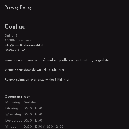
Privacy Policy
Contact
Dijkje 13
3771BN Barneveld
info@carolinebarneveld.nl
0342-42 23 46
Caroline mode voor baby & kind is op alle zon- en feestdagen gesloten.
Virtuele tour door de winkel --> Klik hier
Review schrijven over onze winkel? Klik hier
Openingstijden
Maandag
Gesloten
Dinsdag
09:30 - 17:30
Woensdag
09:30 - 17:30
Donderdag
09:30 - 17:30
Vrijdag
09:30 - 17:30 / 18:30 - 21:00