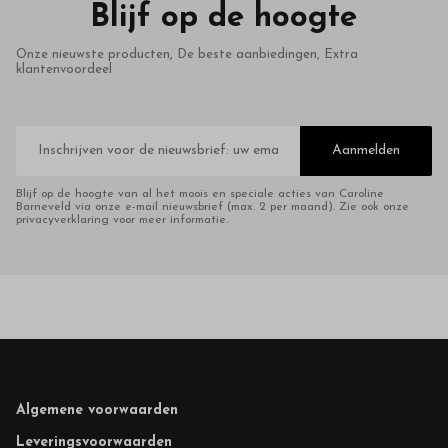
Blijf op de hoogte
Onze nieuwste producten, De beste aanbiedingen, Extra
klantenvoordeel
E-
mailadres
Aanmelden
Blijf op de hoogte van al het moois en speciale acties van Caroline
Barneveld via onze e-mail nieuwsbrief (max. 2 per maand). Zie ook onze
privacyverklaring voor meer informatie.
Footer
Algemene voorwaarden
Leveringsvoorwaarden