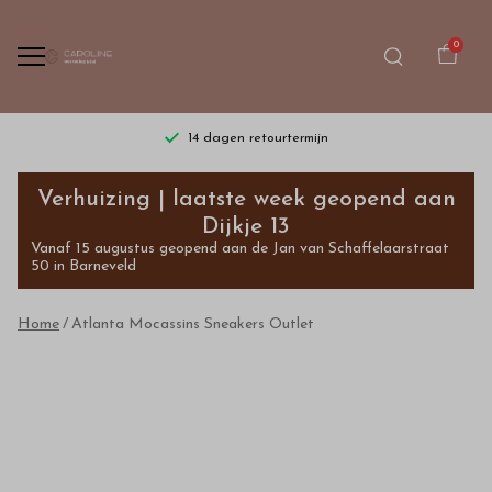
0
14 dagen retourtermijn
Atlanta
Verhuizing | laatste week geopend aan
Mocassins
Dijkje 13
Vanaf 15 augustus geopend aan de Jan van Schaffelaarstraat
Sneakers
50 in Barneveld
-
Home
Atlanta Mocassins Sneakers Outlet
Bestel
kinderkleding
van