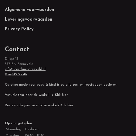
Footer
Algemene voorwaarden
Leveringsvoorwaarden
Privacy Policy
Contact
Dijkje 13
3771BN Barneveld
info@carolinebarneveld.nl
0342-42 23 46
Caroline mode voor baby & kind is op alle zon- en feestdagen gesloten.
Virtuele tour door de winkel --> Klik hier
Review schrijven over onze winkel? Klik hier
Openingstijden
Maandag
Gesloten
Dinsdag
09:30 - 17:30