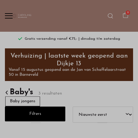
0
Gratis verzending vanaf €75,- | dinsdag t/m zaterdag
Exclusieve
Verhuizing | laatste week geopend aan
babykleding
Dijkje 13
Vanaf 15 augustus geopend aan de Jan van Schaffelaarstraat
shopt
50 in Barneveld
u
Baby's
3 resultaten
in
Baby jongens
onze
Filters
webshop