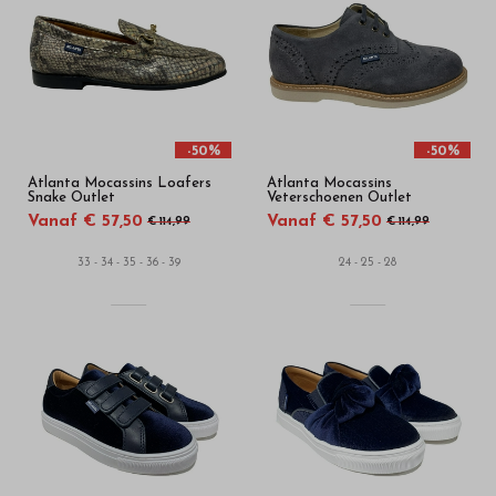
hoge
kwaliteit
in
onze
-50%
-50%
Atlanta Mocassins Loafers
Atlanta Mocassins
webshop
Snake Outlet
Veterschoenen Outlet
Vanaf € 57,50
Vanaf € 57,50
€ 114,99
€ 114,99
33 - 34 - 35 - 36 - 39
24 - 25 - 28