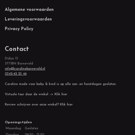
Footer
Algemene voorwaarden
Leveringsvoorwaarden
Privacy Policy
Contact
Dijkje 13
3771BN Barneveld
info@carolinebarneveld.nl
0342-42 23 46
Caroline mode voor baby & kind is op alle zon- en feestdagen gesloten.
Virtuele tour door de winkel --> Klik hier
Review schrijven over onze winkel? Klik hier
Openingstijden
Maandag
Gesloten
Dinsdag
09:30 - 17:30