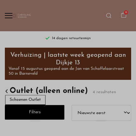
0
14 dagen retourtermijn
Outlet
Verhuizing | laatste week geopend aan
(alleen
Dijkje 13
Vanaf 15 augustus geopend aan de Jan van Schaffelaarstraat
online)
50 in Barneveld
-
Outlet (alleen online)
4 resultaten
Bestel
Schoenen Outlet
kinderkleding
Filters
van