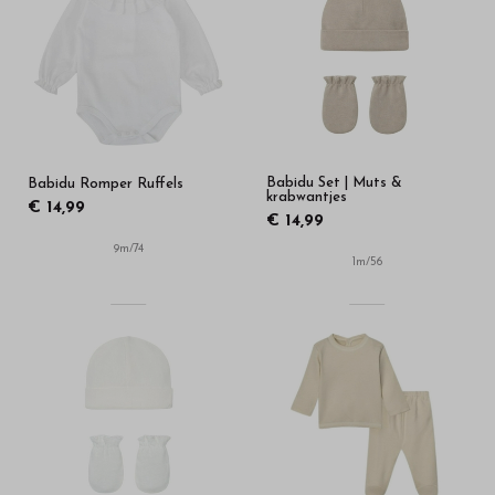
-
Bestel
kinderkleding
van
Babidu Set | Muts &
Babidu Romper Ruffels
hoge
krabwantjes
€ 14,99
€ 14,99
kwaliteit
9m/74
1m/56
in
onze
webshop