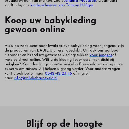
producten aan van merken, zoals
Atlanta Mocassin
. Daarnaast
vindt u bij ons
kinderschoenen van Tommy Hilfiger
.
Koop uw babykleding
gewoon online
Als u op zoek bent naar kwalitatieve babykleding voor jongens, zijn
de producten van BABIDU uiterst geschikt. Ontdek ons aanbod
hieronder en bestel uw gewenste kledingstukken
voor jongens
of
meisjes direct online. Wilt u de kleding liever eerst van dichtbij
bekijken? Kom dan langs in onze winkel in Barneveld en vraag onze
experts om advies. Zij helpen u graag verder. Voor andere vragen
kunt u ook bellen naar
0342-42 23 46
of mailen
naar
info@willekebarneveld.nl
.
Blijf op de hoogte