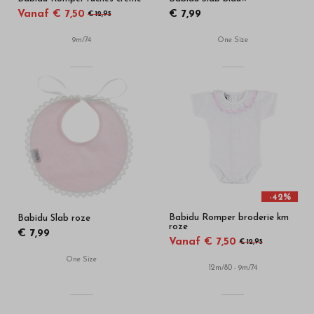
Vanaf € 7,50
€ 7,99
€ 12,95
9m/74
One Size
-42%
Babidu Romper broderie km
Babidu Slab roze
roze
€ 7,99
Vanaf € 7,50
€ 12,95
One Size
12m/80 - 9m/74