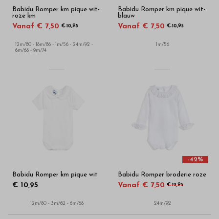
Babidu Romper km pique wit-
Babidu Romper km pique wit-
roze km
blauw
Vanaf € 7,50
Vanaf € 7,50
€ 10,95
€ 10,95
12m/80 - 18m/86 - 1m/56 - 24m/92 -
1m/56
6m/68 - 9m/74
-42%
Babidu Romper km pique wit
Babidu Romper broderie roze
€ 10,95
Vanaf € 7,50
€ 12,95
12m/80 - 3m/62 - 6m/68
24m/92