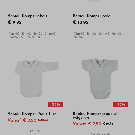
Babidu Romper r-hals
Babidu Romper polo
€ 9,95
€ 12,95
12m/80 - 18m/86 - 1m/56 - 24m/92 -
12m/80 - 18m/86 - 24m/92 - 6m/68 -
3m/62 - 6m/68 - 9m/74
9m/74
-32%
-32%
Babidu Romper pique wit-
Babidu Romper Pique Liso
beige km
Vanaf € 7,50
€ 10,95
Vanaf € 7,50
€ 10,95
12m/80