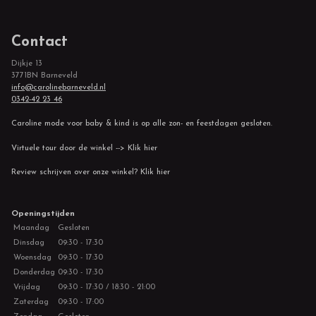
Contact
Dijkje 13
3771BN Barneveld
info@carolinebarneveld.nl
0342-42 23 46
Caroline mode voor baby & kind is op alle zon- en feestdagen gesloten.
Virtuele tour door de winkel --> Klik hier
Review schrijven over onze winkel? Klik hier
Openingstijden
Maandag
Gesloten
Dinsdag
09:30 - 17:30
Woensdag
09:30 - 17:30
Donderdag
09:30 - 17:30
Vrijdag
09:30 - 17:30 / 18:30 - 21:00
Zaterdag
09:30 - 17:00