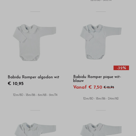
12m/80 - 9m/74
-32%
Babidu Romper pique wit-
Babidu Romper algodon wit
blauw
€ 10,95
Vanaf € 7,50
€ 10,95
12m/80 - 18m/86 - 6m/68 - 9m/74
12m/80 - 18m/86 - 24m/92