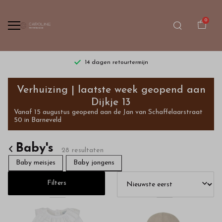
0
14 dagen retourtermijn
Gratis verzendin
Exclusieve
Verhuizing | laatste week geopend aan
babykleding
Dijkje 13
Vanaf 15 augustus geopend aan de Jan van Schaffelaarstraat
shopt
50 in Barneveld
u
Baby's
28 resultaten
in
Baby meisjes
Baby jongens
onze
Filters
webshop