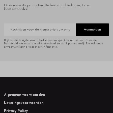
Onze nieuwste producten, De beste aanbiedingen, Extra
klantenvoordeel
E-
mailadres
Aanmelden
Blijf op de hoogte van al het moois en speciale acties van Caroline
Barneveld via onze e-mail nieuwsbrief (max. 2 per maand). Zie ook onze
privacyverklaring voor meer informatie.
Footer
Algemene voorwaarden
Leveringsvoorwaarden
Privacy Policy