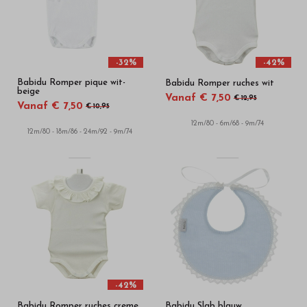
-32%
-42%
Babidu Romper pique wit-
Babidu Romper ruches wit
beige
Vanaf € 7,50
€ 12,95
Vanaf € 7,50
€ 10,95
12m/80 - 6m/68 - 9m/74
12m/80 - 18m/86 - 24m/92 - 9m/74
-42%
Babidu Romper ruches creme
Babidu Slab blauw