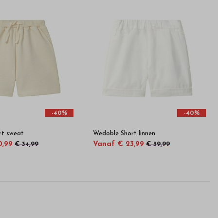
-40%
-40%
rt sweat
Wedoble Short linnen
0,99
Vanaf € 23,99
€ 34,99
€ 39,99