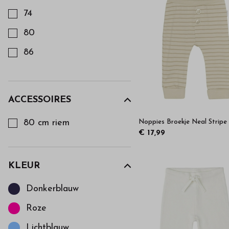
74
80
86
92
98
ACCESSOIRES
Kies een Accessoires om op te filteren
104
80 cm riem
Noppies Broekje Neal Stripe
122
€ 17,99
128
KLEUR
Kies een Kleur om op te filteren
Donkerblauw
Roze
Lichtblauw