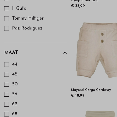
Gymp Broek Gillo
€ 33,99
Il Gufo
Tommy Hilfiger
Paz Rodriguez
Tartine et Chocolat
MAAT
Kies een Maat om op te filteren
44
48
50
Mayoral Cargo Corduroy
56
€ 18,99
62
68