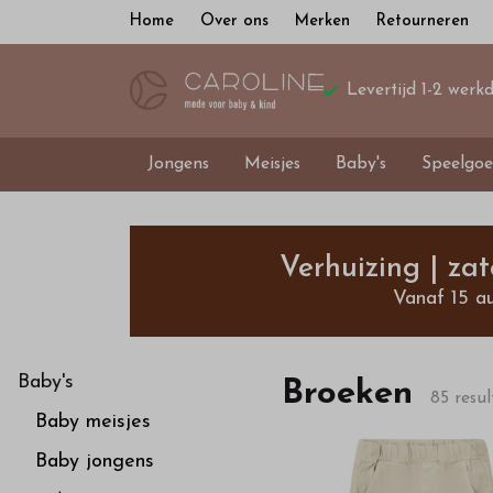
Home
Over ons
Merken
Retourneren
Levertijd 1-2 werk
Jongens
Meisjes
Baby's
Speelgoe
Broeken
-
Verhuizing | za
Vanaf 15 a
Bestel
kinderkleding
Baby's
Broeken
85 resu
Baby meisjes
van
Baby jongens