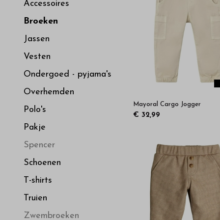
hoge
Accessoires
Broeken
kwaliteit
Jassen
in
Vesten
Ondergoed - pyjama's
onze
Overhemden
Mayoral Cargo Jogger
webshop
Polo's
€ 32,99
Pakje
Spencer
Schoenen
T-shirts
Truien
Zwembroeken