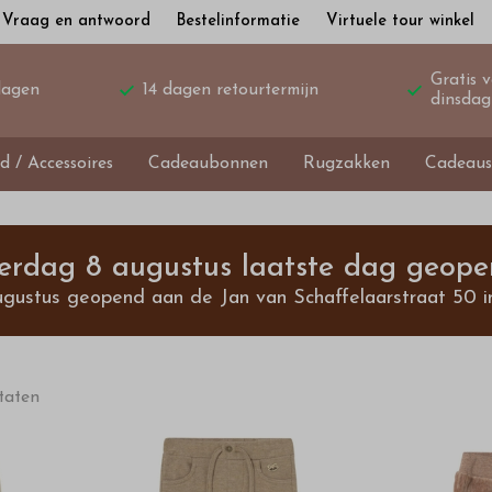
Vraag en antwoord
Bestelinformatie
Virtuele tour winkel
Gratis 
dagen
14 dagen retourtermijn
dinsdag
d / Accessoires
Cadeaubonnen
Rugzakken
Cadeaus
terdag 8 augustus laatste dag geope
ugustus geopend aan de Jan van Schaffelaarstraat 50 i
ltaten