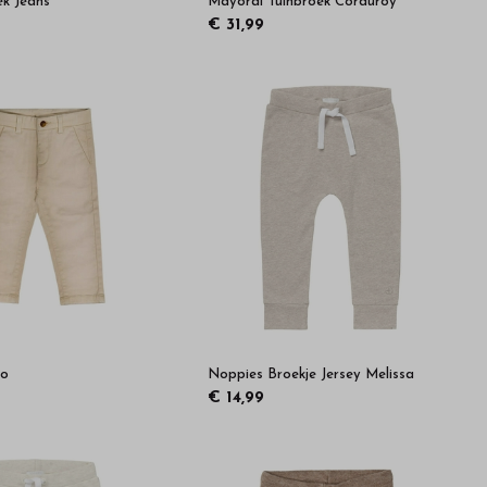
k Jeans
Mayoral Tuinbroek Corduroy
€ 31,99
no
Noppies Broekje Jersey Melissa
€ 14,99