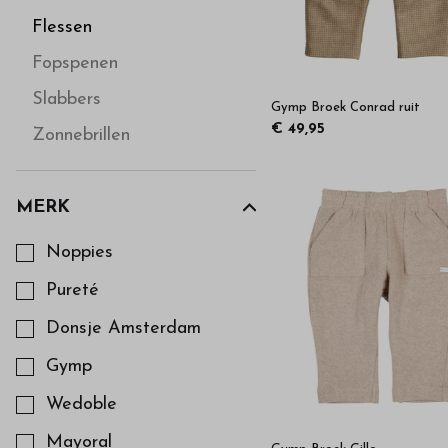
Flessen
Fopspenen
Slabbers
Gymp Broek Conrad ruit
€ 49,95
Zonnebrillen
MERK
Kies een Merk om op te filteren
Noppies
Pureté
Donsje Amsterdam
Gymp
Wedoble
Mayoral