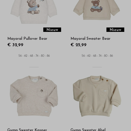
in
onze
webshop
Nieuw
Nieuw
Mayoral Pullover Bear
Mayoral Sweater Bear
€ 32,99
€ 25,99
56 - 62 - 68 - 74 - 80 - 86
56 - 62 - 68 - 74 - 80 - 86
Gymp Sweater Kasper
Gymp Sweater Abel