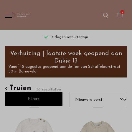
0
Gratis verzending vanaf €75,- | dinsdag t/m zaterdag
Truien
Verhuizing | laatste week geopend aan
-
Dijkje 13
Vanaf 15 augustus geopend aan de Jan van Schaffelaarstraat
Bestel
50 in Barneveld
kinderkleding
Truien
38 resultaten
van
Filters
hoge
kwaliteit