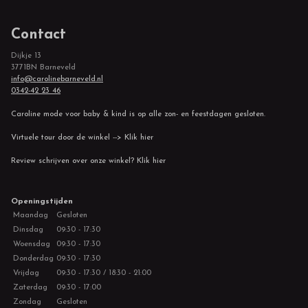
Contact
Dijkje 13
3771BN Barneveld
info@carolinebarneveld.nl
0342-42 23 46
Caroline mode voor baby & kind is op alle zon- en feestdagen gesloten.
Virtuele tour door de winkel --> Klik hier
Review schrijven over onze winkel? Klik hier
Openingstijden
Maandag
Gesloten
Dinsdag
09:30 - 17:30
Woensdag
09:30 - 17:30
Donderdag
09:30 - 17:30
Vrijdag
09:30 - 17:30 / 18:30 - 21:00
Zaterdag
09:30 - 17:00
Zondag
Gesloten