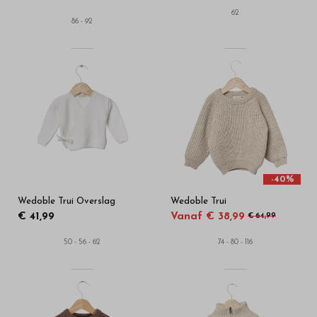
62
86 - 92
-40%
Wedoble Trui Overslag
Wedoble Trui
€ 41,99
Vanaf € 38,99
€ 64,99
50 - 56 - 62
74 - 80 - 116