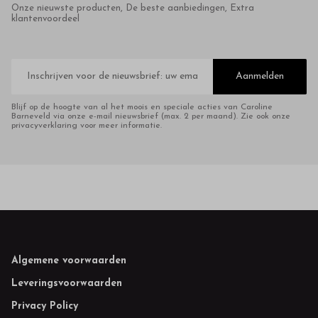
Onze nieuwste producten, De beste aanbiedingen, Extra
klantenvoordeel
E-
mailadres
Aanmelden
Blijf op de hoogte van al het moois en speciale acties van Caroline
Barneveld via onze e-mail nieuwsbrief (max. 2 per maand). Zie ook onze
privacyverklaring voor meer informatie.
Footer
Algemene voorwaarden
Leveringsvoorwaarden
Privacy Policy