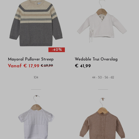
-40%
Mayoral Pullover Streep
Wedoble Trui Overslag
Vanaf € 17,99
€ 41,99
€ 29,99
104
44 - 50 - 56 - 62