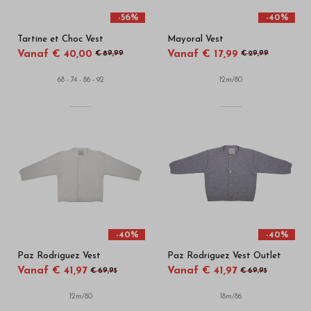
-56%
-40%
Tartine et Choc Vest
Mayoral Vest
Vanaf € 40,00
Vanaf € 17,99
€ 89,99
€ 29,99
68 - 74 - 86 - 92
12m/80
-40%
-40%
Paz Rodriguez Vest
Paz Rodriguez Vest Outlet
Vanaf € 41,97
Vanaf € 41,97
€ 69,95
€ 69,95
12m/80
18m/86