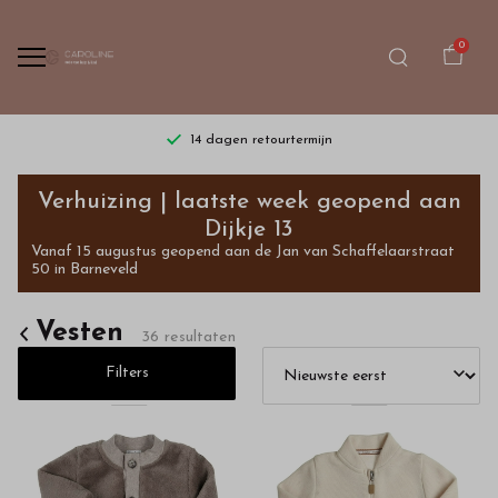
0
Gratis verzending vanaf €75,- | dinsdag t/m zaterdag
Vesten
Verhuizing | laatste week geopend aan
-
Dijkje 13
Vanaf 15 augustus geopend aan de Jan van Schaffelaarstraat
Bestel
50 in Barneveld
kinderkleding
Vesten
36 resultaten
van
Filters
hoge
kwaliteit