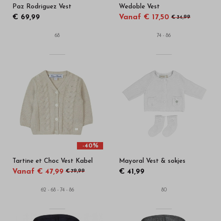
Paz Rodriguez Vest
Wedoble Vest
€ 69,99
Vanaf € 17,50
€ 34,99
68
74 - 86
-40%
Tartine et Choc Vest Kabel
Mayoral Vest & sokjes
Vanaf € 47,99
€ 41,99
€ 79,99
62 - 68 - 74 - 86
80