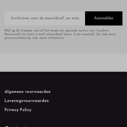
E-
mailadres
Aanmelden
Blijf op de hoogte van al het moois en speciale acties van Caroline
Barneveld via onze e-mail nieuwsbrief (max. 2 per maand). Zie ook onze
privacyverklaring voor meer informatie.
Footer
Algemene voorwaarden
Leveringsvoorwaarden
Privacy Policy