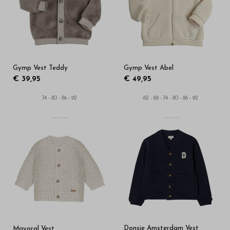
in
onze
webshop
Gymp Vest Teddy
Gymp Vest Abel
€ 39,95
€ 49,95
74 - 80 - 86 - 92
62 - 68 - 74 - 80 - 86 - 92
Donsje Amsterdam Vest
Mayoral Vest