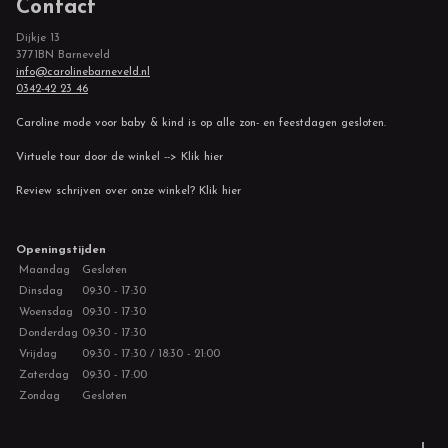
Contact
Dijkje 13
3771BN Barneveld
info@carolinebarneveld.nl
0342-42 23 46
Caroline mode voor baby & kind is op alle zon- en feestdagen gesloten.
Virtuele tour door de winkel --> Klik hier
Review schrijven over onze winkel? Klik hier
Openingstijden
Maandag
Gesloten
Dinsdag
09:30 - 17:30
Woensdag
09:30 - 17:30
Donderdag
09:30 - 17:30
Vrijdag
09:30 - 17:30 / 18:30 - 21:00
Zaterdag
09:30 - 17:00
Zondag
Gesloten