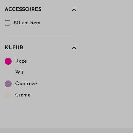
ACCESSOIRES
Kies een Accessoires om op te filteren
80 cm riem
KLEUR
Kies een Kleur om op te filteren
Roze
Wit
Oud-roze
Crème