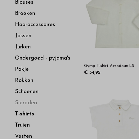
van
Blouses
Broeken
hoge
Haaraccessoires
kwaliteit
Jassen
Jurken
in
Ondergoed - pyjama's
Gymp T-shirt Aerodoux LS
onze
Pakje
€ 34,95
Rokken
webshop
Schoenen
Sieraden
T-shirts
Truien
Vesten