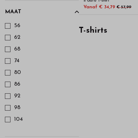
Il Gufo T-shirt
Vanaf € 34,79
€ 57,99
MAAT
Kies een Maat om op te filteren
56
T-shirts
62
68
74
80
86
92
98
104
110