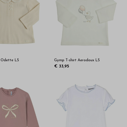
t Odette LS
Gymp T-shirt Aerodoux LS
€ 33,95