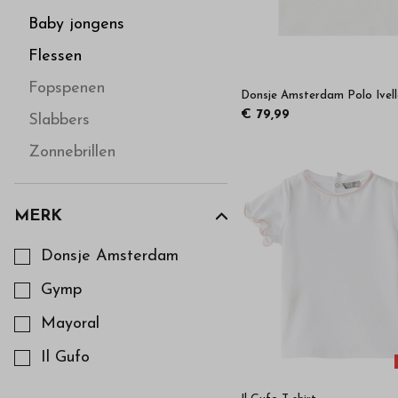
Baby jongens
Flessen
Fopspenen
Donsje Amsterdam Polo Ivell
€ 79,99
Slabbers
Zonnebrillen
MERK
Kies een Merk om op te filteren
Donsje Amsterdam
Gymp
Mayoral
Il Gufo