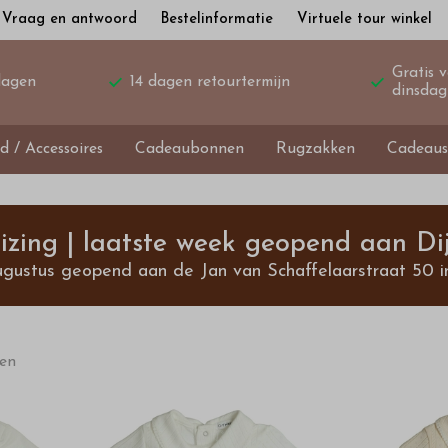
Vraag en antwoord
Bestelinformatie
Virtuele tour winkel
Gratis 
dagen
14 dagen retourtermijn
dinsdag
d / Accessoires
Cadeaubonnen
Rugzakken
Cadeaus
izing | laatste week geopend aan Dij
ugustus geopend aan de Jan van Schaffelaarstraat 50 i
ten