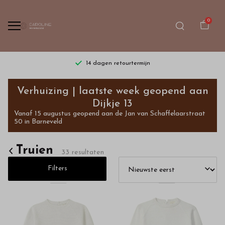
0
tourtermijn
Gratis verzending vanaf €75,- | 
Truien
Verhuizing | laatste week geopend aan
-
Dijkje 13
Vanaf 15 augustus geopend aan de Jan van Schaffelaarstraat
Bestel
50 in Barneveld
kinderkleding
Truien
33 resultaten
van
Filters
hoge
kwaliteit