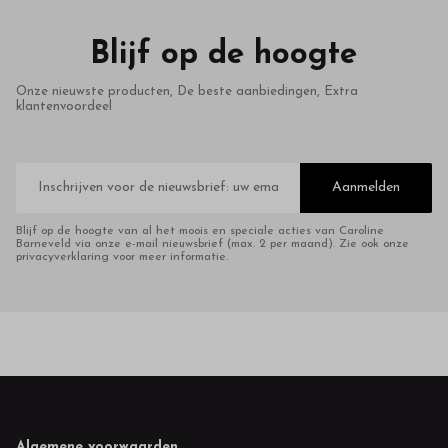
Blijf op de hoogte
Onze nieuwste producten, De beste aanbiedingen, Extra
klantenvoordeel
E-
mailadres
Aanmelden
Blijf op de hoogte van al het moois en speciale acties van Caroline
Barneveld via onze e-mail nieuwsbrief (max. 2 per maand). Zie ook onze
privacyverklaring voor meer informatie.
Algemene voorwaarden