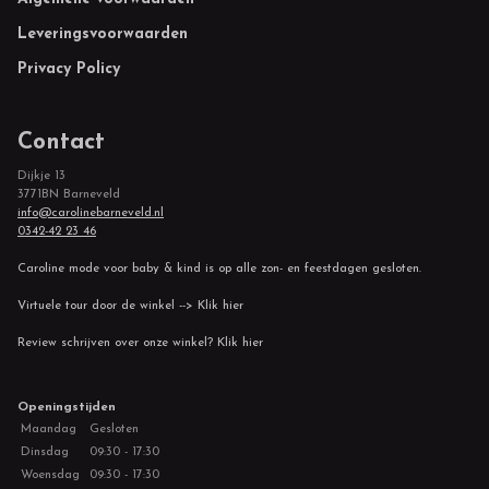
Footer
Leveringsvoorwaarden
Privacy Policy
Contact
Dijkje 13
3771BN Barneveld
info@carolinebarneveld.nl
0342-42 23 46
Caroline mode voor baby & kind is op alle zon- en feestdagen gesloten.
Virtuele tour door de winkel --> Klik hier
Review schrijven over onze winkel? Klik hier
Openingstijden
Maandag
Gesloten
Dinsdag
09:30 - 17:30
Woensdag
09:30 - 17:30