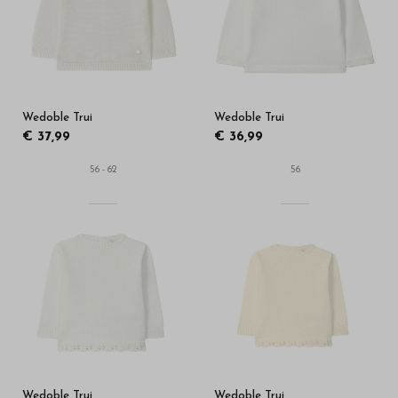
in
onze
webshop
Wedoble Trui
Wedoble Trui
€ 37,99
€ 36,99
56 - 62
56
Wedoble Trui
Wedoble Trui