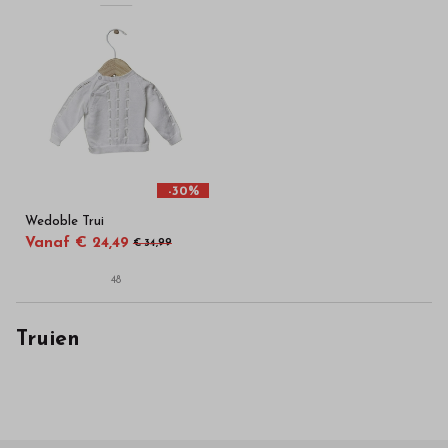
-30%
Wedoble Trui
Vanaf € 24,49
€ 34,99
48
Truien