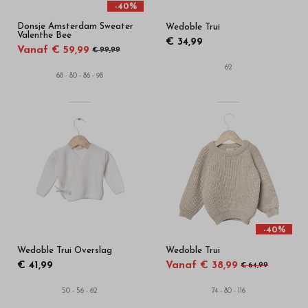
-40%
Donsje Amsterdam Sweater
Wedoble Trui
Valenthe Bee
€ 34,99
Vanaf € 59,99
€ 99,99
62
68 - 80 - 86 - 98
-40%
Wedoble Trui Overslag
Wedoble Trui
€ 41,99
Vanaf € 38,99
€ 64,99
50 - 56 - 62
74 - 80 - 116