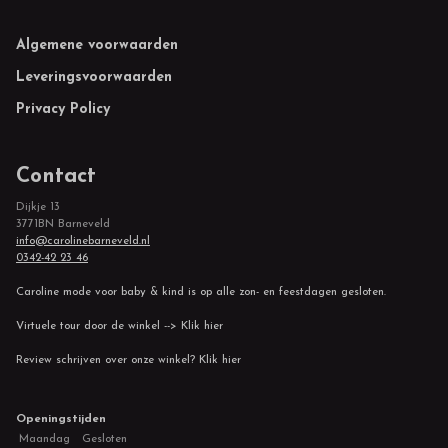
Footer
Algemene voorwaarden
Leveringsvoorwaarden
Privacy Policy
Contact
Dijkje 13
3771BN Barneveld
info@carolinebarneveld.nl
0342-42 23 46
Caroline mode voor baby & kind is op alle zon- en feestdagen gesloten.
Virtuele tour door de winkel --> Klik hier
Review schrijven over onze winkel? Klik hier
Openingstijden
Maandag
Gesloten