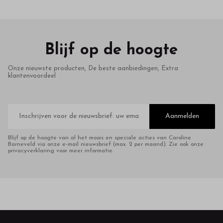
Blijf op de hoogte
Onze nieuwste producten, De beste aanbiedingen, Extra
klantenvoordeel
E-
mailadres
Aanmelden
Blijf op de hoogte van al het moois en speciale acties van Caroline
Barneveld via onze e-mail nieuwsbrief (max. 2 per maand). Zie ook onze
privacyverklaring voor meer informatie.