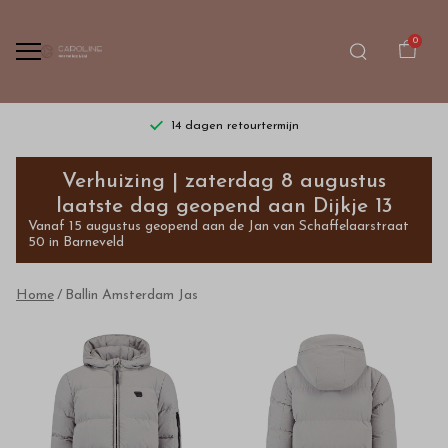
0
14 dagen retourtermijn
Ballin
Verhuizing | zaterdag 8 augustus
Amsterdam
laatste dag geopend aan Dijkje 13
Vanaf 15 augustus geopend aan de Jan van Schaffelaarstraat
Jas
50 in Barneveld
-
Home
Ballin Amsterdam Jas
Bestel
kinderkleding
van