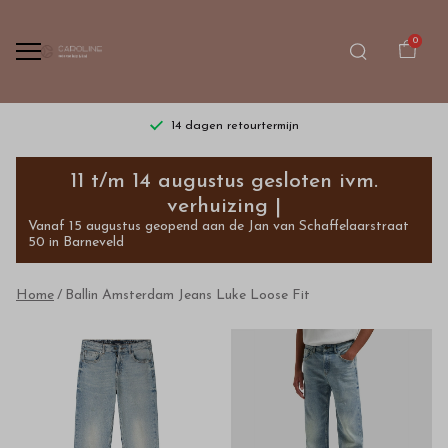
0
14 dagen retourtermijn
Ballin
11 t/m 14 augustus gesloten ivm.
Amsterdam
verhuizing |
Vanaf 15 augustus geopend aan de Jan van Schaffelaarstraat
Jeans
50 in Barneveld
Luke
Home
Ballin Amsterdam Jeans Luke Loose Fit
Loose
Fit
-