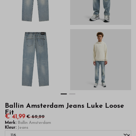
Bestel
kinderkleding
van
hoge
kwaliteit
in
onze
webshop
Ballin Amsterdam Jeans Luke Loose
Fit
€ 41,99
€ 69,99
Merk:
Ballin Amsterdam
Kleur:
Jeans