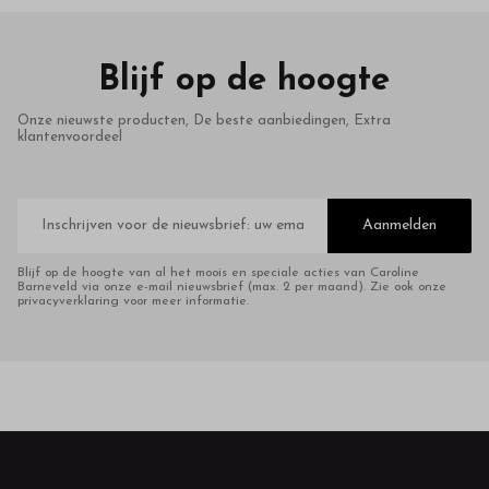
Blijf op de hoogte
Onze nieuwste producten, De beste aanbiedingen, Extra
klantenvoordeel
E-
mailadres
Aanmelden
Blijf op de hoogte van al het moois en speciale acties van Caroline
Barneveld via onze e-mail nieuwsbrief (max. 2 per maand). Zie ook onze
privacyverklaring voor meer informatie.