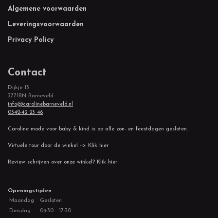
Footer
Algemene voorwaarden
Leveringsvoorwaarden
Privacy Policy
Contact
Dijkje 13
3771BN Barneveld
info@carolinebarneveld.nl
0342-42 23 46
Caroline mode voor baby & kind is op alle zon- en feestdagen gesloten.
Virtuele tour door de winkel --> Klik hier
Review schrijven over onze winkel? Klik hier
Openingstijden
Maandag
Gesloten
Dinsdag
09:30 - 17:30