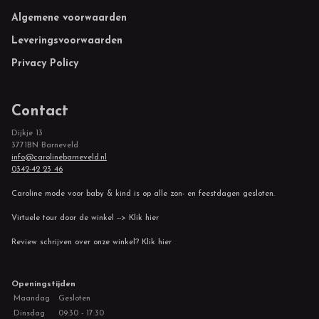
Footer
Algemene voorwaarden
Leveringsvoorwaarden
Privacy Policy
Contact
Dijkje 13
3771BN Barneveld
info@carolinebarneveld.nl
0342-42 23 46
Caroline mode voor baby & kind is op alle zon- en feestdagen gesloten.
Virtuele tour door de winkel --> Klik hier
Review schrijven over onze winkel? Klik hier
Openingstijden
Maandag
Gesloten
Dinsdag
09:30 - 17:30