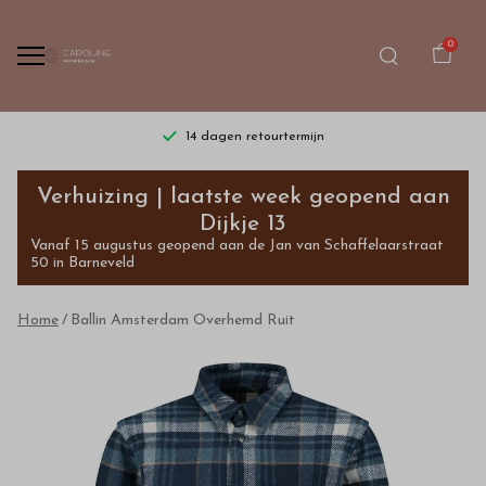
0
14 dagen retourtermijn
Ballin
Verhuizing | laatste week geopend aan
Amsterdam
Dijkje 13
Vanaf 15 augustus geopend aan de Jan van Schaffelaarstraat
Overhemd
50 in Barneveld
Ruit
Home
Ballin Amsterdam Overhemd Ruit
-
Bestel
kinderkleding