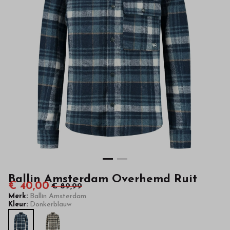
van
hoge
kwaliteit
in
onze
webshop
Ballin Amsterdam Overhemd Ruit
€ 40,00
€ 89,99
Merk:
Ballin Amsterdam
Kleur:
Donkerblauw