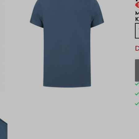
M
K
D