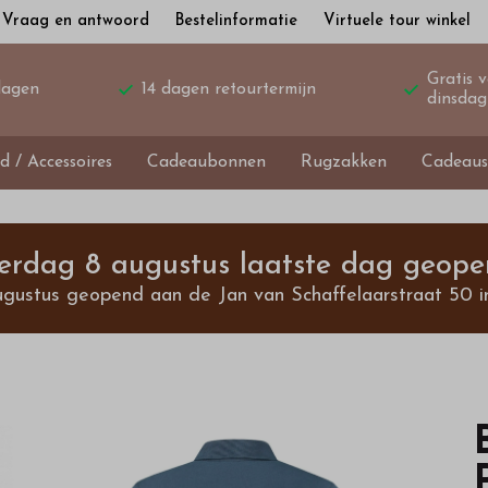
Vraag en antwoord
Bestelinformatie
Virtuele tour winkel
Gratis 
dagen
14 dagen retourtermijn
dinsdag
d / Accessoires
Cadeaubonnen
Rugzakken
Cadeaus
terdag 8 augustus laatste dag geope
ugustus geopend aan de Jan van Schaffelaarstraat 50 i