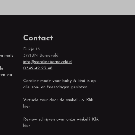
Contact
Dijkje 13
en met:
3771BN Barneveld
info@carolinebarneveld.nl
0342-42 23 46
de
ren via
Caroline mode voor baby & kind is op
alle zon- en feestdagen gesloten.
Virtuele tour door de winkel --> Klik
hier
Review schrijven over onze winkel? Klik
hier