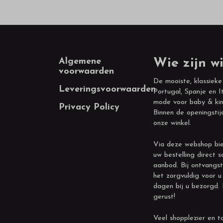
Footer
Algemene
Wie zijn wi
voorwaarden
De mooiste, klassieke
Leveringsvoorwaarden
Portugal, Spanje en It
mode voor baby & kin
Privacy Policy
Binnen de openingstij
onze winkel.
Via deze webshop bie
uw bestelling direct s
aanbod. Bij ontvangst
het zorgvuldig voor u
dagen bij u bezorgd.
gerust!
Veel shopplezier en to