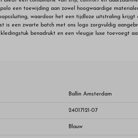
 biedt een combinatie van stijl, comfort en duurzaamhe
polo een toewijding aan zowel hoogwaardige materialen 
pssluiting, waardoor het een tijdloze uitstraling krijgt 
st is een zwarte batch met ons logo zorgvuldig aangebra
t kledingstuk benadrukt en een vleugje luxe toevoegt a
Ballin Amsterdam
24017121-07
Blauw