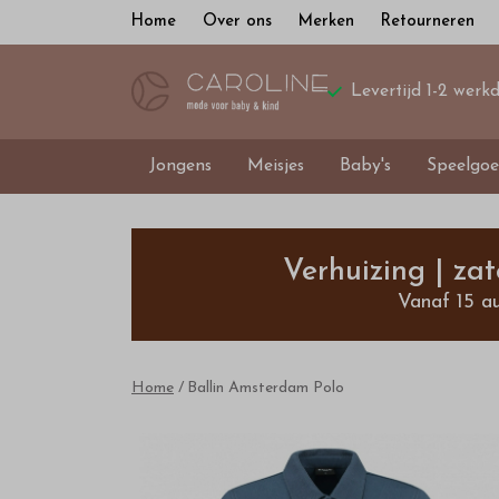
Home
Over ons
Merken
Retourneren
Levertijd 1-2 werk
Jongens
Meisjes
Baby's
Speelgoe
Ballin
Amsterdam
Verhuizing | za
Vanaf 15 a
Polo
-
Home
Ballin Amsterdam Polo
Bestel