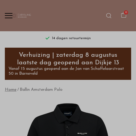
0
14 dagen retourtermijn
Ballin
Verhuizing | zaterdag 8 augustus
Amsterdam
laatste dag geopend aan Dijkje 13
Vanaf 15 augustus geopend aan de Jan van Schaffelaarstraat
Polo
50 in Barneveld
-
Home
Ballin Amsterdam Polo
Bestel
kinderkleding
van