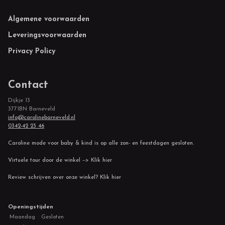
Footer
Algemene voorwaarden
Leveringsvoorwaarden
Privacy Policy
Contact
Dijkje 13
3771BN Barneveld
info@carolinebarneveld.nl
0342-42 23 46
Caroline mode voor baby & kind is op alle zon- en feestdagen gesloten.
Virtuele tour door de winkel --> Klik hier
Review schrijven over onze winkel? Klik hier
Openingstijden
Maandag
Gesloten