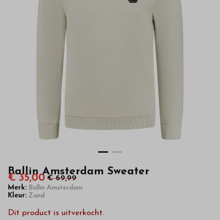
hoge
kwaliteit
in
onze
webshop
Ballin Amsterdam Sweater
€ 35,00
€ 69,99
Merk:
Ballin Amsterdam
Kleur:
Zand
Dit product is uitverkocht.