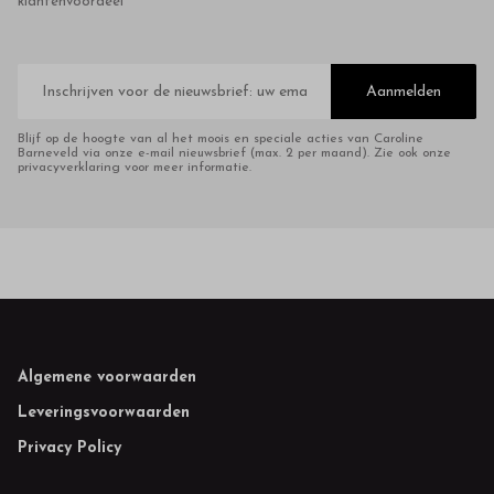
klantenvoordeel
E-
mailadres
Aanmelden
Blijf op de hoogte van al het moois en speciale acties van Caroline
Barneveld via onze e-mail nieuwsbrief (max. 2 per maand). Zie ook onze
privacyverklaring voor meer informatie.
Footer
Algemene voorwaarden
Leveringsvoorwaarden
Privacy Policy