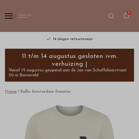
0
14 dagen retourtermijn
Ballin
11 t/m 14 augustus gesloten ivm.
Amsterdam
verhuizing |
Vanaf 15 augustus geopend aan de Jan van Schaffelaarstraat
Sweater
50 in Barneveld
-
Home
Ballin Amsterdam Sweater
Bestel
kinderkleding
van