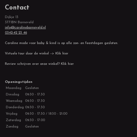
Contact
Dijkje 13
3771BN Barneveld
info@carolinebarneveld.nl
0342-42 23 46
Caroline mode voor baby & kind is op alle zon- en feestdagen gesloten.
Virtuele tour door de winkel --> Klik hier
Review schrijven over onze winkel? Klik hier
Openingstijden
Maandag
Gesloten
Dinsdag
09:30 - 17:30
Woensdag
09:30 - 17:30
Donderdag
09:30 - 17:30
Vrijdag
09:30 - 17:30 / 18:30 - 21:00
Zaterdag
09:30 - 17:00
Zondag
Gesloten