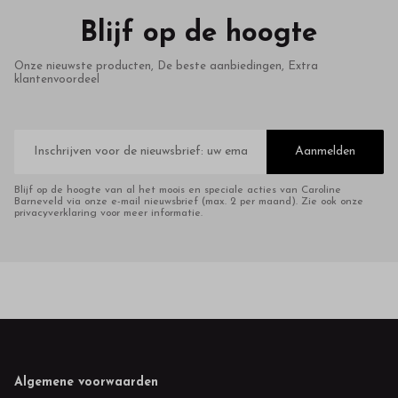
Blijf op de hoogte
Onze nieuwste producten, De beste aanbiedingen, Extra
klantenvoordeel
E-
mailadres
Aanmelden
Blijf op de hoogte van al het moois en speciale acties van Caroline
Barneveld via onze e-mail nieuwsbrief (max. 2 per maand). Zie ook onze
privacyverklaring voor meer informatie.
Footer
Algemene voorwaarden