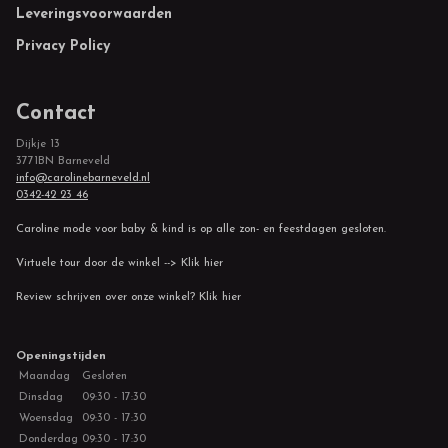
Leveringsvoorwaarden
Privacy Policy
Contact
Dijkje 13
3771BN Barneveld
info@carolinebarneveld.nl
0342-42 23 46
Caroline mode voor baby & kind is op alle zon- en feestdagen gesloten.
Virtuele tour door de winkel --> Klik hier
Review schrijven over onze winkel? Klik hier
Openingstijden
Maandag
Gesloten
Dinsdag
09:30 - 17:30
Woensdag
09:30 - 17:30
Donderdag
09:30 - 17:30