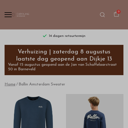
0
14 dagen retourtermijn
Ballin
Verhuizing | zaterdag 8 augustus
Amsterdam
laatste dag geopend aan Dijkje 13
Vanaf 15 augustus geopend aan de Jan van Schaffelaarstraat
Sweater
50 in Barneveld
-
Home
Ballin Amsterdam Sweater
Bestel
kinderkleding
van