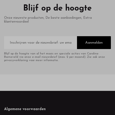
Blijf op de hoogte
Onze nieuwste producten, De beste aanbiedingen, Extra
klantenvoordeel
E-
mailadres
Aanmelden
Blijf op de hoogte van al het moois en speciale acties van Caroline
Barneveld via onze e-mail nieuwsbrief (max. 2 per maand). Zie ook onze
privacyverklaring voor meer informatie.
Footer
Algemene voorwaarden