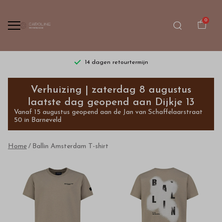
0
14 dagen retourtermijn
Ballin
Verhuizing | zaterdag 8 augustus
Amsterdam
laatste dag geopend aan Dijkje 13
Vanaf 15 augustus geopend aan de Jan van Schaffelaarstraat
T-
50 in Barneveld
shirt
Home
Ballin Amsterdam T-shirt
-
Bestel
kinderkleding