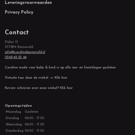
Leveringsvoorwaarden
Privacy Policy
Contact
Dijkje 13
3771BN Barneveld
info@carolinebarneveld.nl
0342-42 23 46
Caroline mode voor baby & kind is op alle zon- en feestdagen gesloten.
Virtuele tour door de winkel --> Klik hier
Review schrijven over onze winkel? Klik hier
Openingstijden
Maandag
Gesloten
Dinsdag
09:30 - 17:30
Woensdag
09:30 - 17:30
Donderdag
09:30 - 17:30