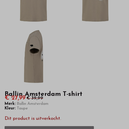
van
hoge
kwaliteit
in
onze
webshop
Ballin Amsterdam T-shirt
€ 27,99
€ 39,99
Merk:
Ballin Amsterdam
Kleur:
Taupe
Dit product is uitverkocht.