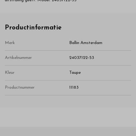
uitstraling geeft. Model: 24037122-53
Productinformatie
Merk
Ballin Amsterdam
Artikelnummer
24037122-53
Kleur
Taupe
Productnummer
11183