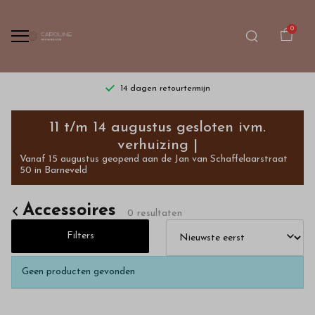
0
14 dagen retourtermijn
Accessoires
11 t/m 14 augustus gesloten ivm.
-
verhuizing |
Vanaf 15 augustus geopend aan de Jan van Schaffelaarstraat
Bestel
50 in Barneveld
kinderkleding
Accessoires
0 resultaten
van
Filters
hoge
Geen producten gevonden
kwaliteit