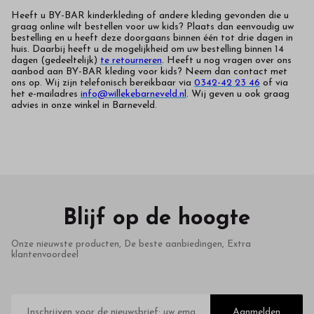
Heeft u BY-BAR kinderkleding of andere kleding gevonden die u
graag online wilt bestellen voor uw kids? Plaats dan eenvoudig uw
bestelling en u heeft deze doorgaans binnen één tot drie dagen in
huis. Daarbij heeft u de mogelijkheid om uw bestelling binnen 14
dagen (gedeeltelijk)
te retourneren
. Heeft u nog vragen over ons
aanbod aan BY-BAR kleding voor kids? Neem dan contact met
ons op. Wij zijn telefonisch bereikbaar via
0342-42 23 46
of via
het e-mailadres
info@willekebarneveld.nl
. Wij geven u ook graag
advies in onze winkel in Barneveld.
Blijf op de hoogte
Onze nieuwste producten, De beste aanbiedingen, Extra
klantenvoordeel
E-
mailadres
Aanmelden