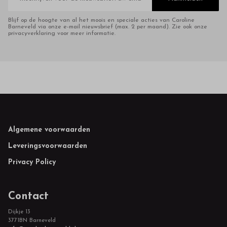
Blijf op de hoogte van al het moois en speciale acties van Caroline
Barneveld via onze e-mail nieuwsbrief (max. 2 per maand). Zie ook onze
privacyverklaring voor meer informatie.
Footer
Algemene voorwaarden
Leveringsvoorwaarden
Privacy Policy
Contact
Dijkje 13
3771BN Barneveld