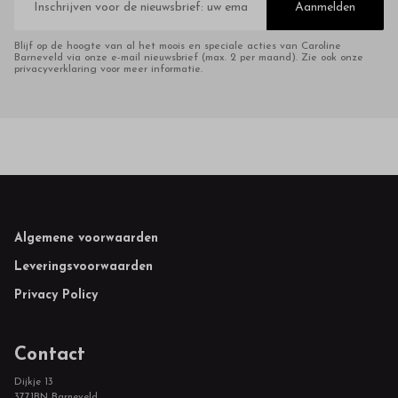
mailadres
Aanmelden
Blijf op de hoogte van al het moois en speciale acties van Caroline
Barneveld via onze e-mail nieuwsbrief (max. 2 per maand). Zie ook onze
privacyverklaring voor meer informatie.
Footer
Algemene voorwaarden
Leveringsvoorwaarden
Privacy Policy
Contact
Dijkje 13
3771BN Barneveld