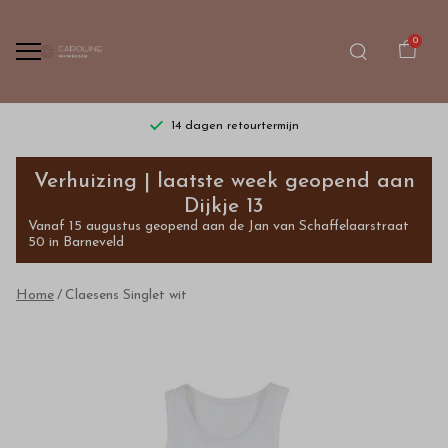
0
14 dagen retourtermijn
Claesens
Verhuizing | laatste week geopend aan
Singlet
Dijkje 13
Vanaf 15 augustus geopend aan de Jan van Schaffelaarstraat
wit
50 in Barneveld
-
Home
Claesens Singlet wit
Bestel
kinderkleding
van