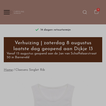
0
14 dagen retourtermijn
Claesens
Verhuizing | zaterdag 8 augustus
Singlet
laatste dag geopend aan Dijkje 13
Vanaf 15 augustus geopend aan de Jan van Schaffelaarstraat
Rib
50 in Barneveld
-
Home
Claesens Singlet Rib
Bestel
kinderkleding
van