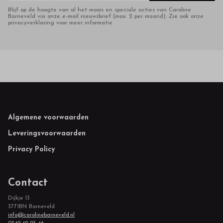
Blijf op de hoogte van al het moois en speciale acties van Caroline
Barneveld via onze e-mail nieuwsbrief (max. 2 per maand). Zie ook onze
privacyverklaring voor meer informatie.
Footer
Algemene voorwaarden
Leveringsvoorwaarden
Privacy Policy
Contact
Dijkje 13
3771BN Barneveld
info@carolinebarneveld.nl