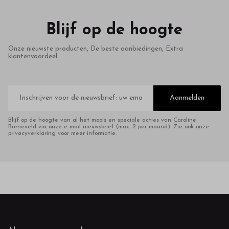
Blijf op de hoogte
Onze nieuwste producten, De beste aanbiedingen, Extra
klantenvoordeel
E-
mailadres
Aanmelden
Blijf op de hoogte van al het moois en speciale acties van Caroline
Barneveld via onze e-mail nieuwsbrief (max. 2 per maand). Zie ook onze
privacyverklaring voor meer informatie.