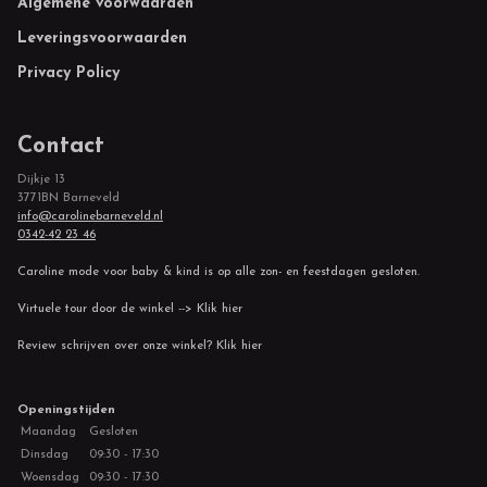
Footer
Algemene voorwaarden
Leveringsvoorwaarden
Privacy Policy
Contact
Dijkje 13
3771BN Barneveld
info@carolinebarneveld.nl
0342-42 23 46
Caroline mode voor baby & kind is op alle zon- en feestdagen gesloten.
Virtuele tour door de winkel --> Klik hier
Review schrijven over onze winkel? Klik hier
Openingstijden
Maandag
Gesloten
Dinsdag
09:30 - 17:30
Woensdag
09:30 - 17:30