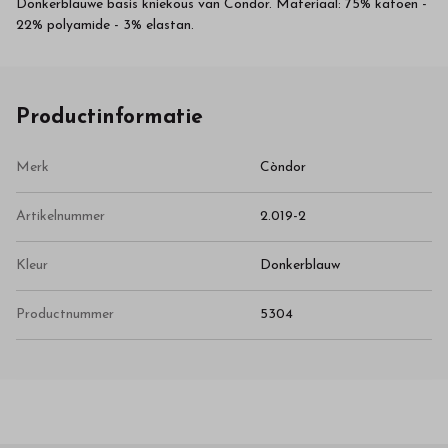
Donkerblauwe basis kniekous van Condor. Materiaal: 75% katoen -
22% polyamide - 3% elastan.
Productinformatie
Merk
Còndor
Artikelnummer
2.019-2
Kleur
Donkerblauw
Productnummer
5304