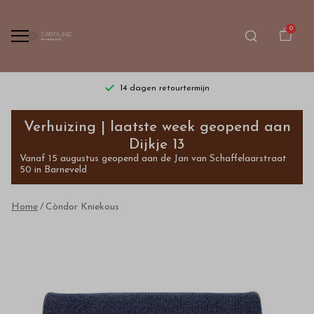
0
14 dagen retourtermijn
Còndor
Verhuizing | laatste week geopend aan
Kniekous
Dijkje 13
Vanaf 15 augustus geopend aan de Jan van Schaffelaarstraat
-
50 in Barneveld
Bestel
Home
Còndor Kniekous
kinderkleding
van
hoge