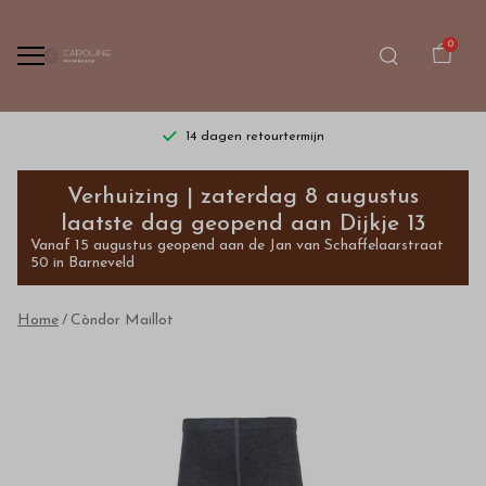
0
14 dagen retourtermijn
Còndor
Verhuizing | zaterdag 8 augustus
Maillot
laatste dag geopend aan Dijkje 13
Vanaf 15 augustus geopend aan de Jan van Schaffelaarstraat
-
50 in Barneveld
Bestel
Home
Còndor Maillot
kinderkleding
van
hoge