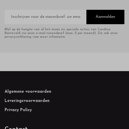
E-
mailadres
Aanmelden
Blijf op de hoogte van al het moois en speciale acties van Caroline
Barneveld via onze e-mail nieuwsbrief (max. 2 per maand). Zie ook onze
privacyverklaring voor meer informatie.
Footer
Algemene voorwaarden
Leveringsvoorwaarden
Privacy Policy