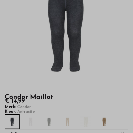
kwaliteit
in
onze
webshop
Còndor Maillot
€ 14,99
Merk:
Còndor
Kleur:
Antracite