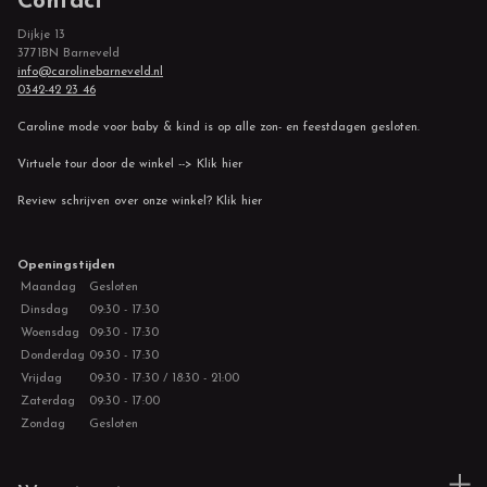
Contact
Dijkje 13
3771BN Barneveld
info@carolinebarneveld.nl
0342-42 23 46
Caroline mode voor baby & kind is op alle zon- en feestdagen gesloten.
Virtuele tour door de winkel --> Klik hier
Review schrijven over onze winkel? Klik hier
Openingstijden
Maandag
Gesloten
Dinsdag
09:30 - 17:30
Woensdag
09:30 - 17:30
Donderdag
09:30 - 17:30
Vrijdag
09:30 - 17:30 / 18:30 - 21:00
Zaterdag
09:30 - 17:00
Zondag
Gesloten