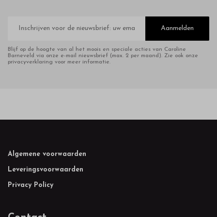
E-
mailadres
Aanmelden
Blijf op de hoogte van al het moois en speciale acties van Caroline
Barneveld via onze e-mail nieuwsbrief (max. 2 per maand). Zie ook onze
privacyverklaring voor meer informatie.
Footer
Algemene voorwaarden
Leveringsvoorwaarden
Privacy Policy