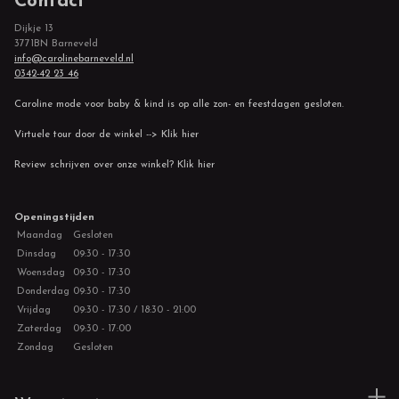
Contact
Dijkje 13
3771BN Barneveld
info@carolinebarneveld.nl
0342-42 23 46
Caroline mode voor baby & kind is op alle zon- en feestdagen gesloten.
Virtuele tour door de winkel --> Klik hier
Review schrijven over onze winkel? Klik hier
Openingstijden
Maandag
Gesloten
Dinsdag
09:30 - 17:30
Woensdag
09:30 - 17:30
Donderdag
09:30 - 17:30
Vrijdag
09:30 - 17:30 / 18:30 - 21:00
Zaterdag
09:30 - 17:00
Zondag
Gesloten