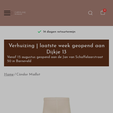
0
14 dagen retourtermijn
Còndor
Verhuizing | laatste week geopend aan
Maillot
Dijkje 13
Vanaf 15 augustus geopend aan de Jan van Schaffelaarstraat
-
50 in Barneveld
Bestel
Home
Còndor Maillot
kinderkleding
van
hoge