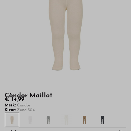
kwaliteit
in
onze
webshop
Còndor Maillot
€ 14,99
Merk:
Còndor
Kleur:
Zand 304