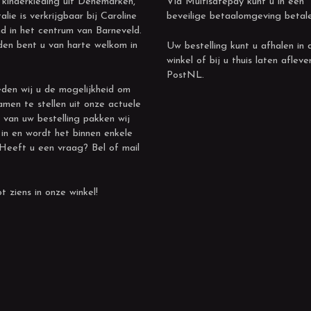
 kinderkleding uit Denemarken,
Via Multisafepay kunt u in een
alie is verkrijgbaar bij Caroline
beveilige betaalomgeving betal
d in het centrum van Barneveld.
den bent u van harte welkom in
Uw bestelling kunt u afhalen in 
winkel of bij u thuis laten afleve
PostNL.
den wij u de mogelijkheid om
amen te stellen uit onze actuele
 van uw bestelling pakken wij
 in en wordt het binnen enkele
 Heeft u een vraag? Bel of mail
t ziens in onze winkel!