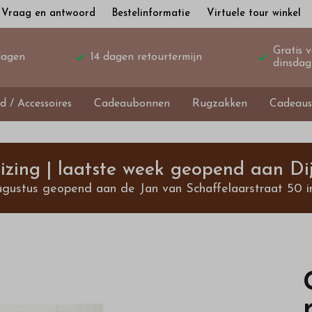
Vraag en antwoord
Bestelinformatie
Virtuele tour winkel
Gratis 
dagen
14 dagen retourtermijn
dinsdag
d / Accessoires
Cadeaubonnen
Rugzakken
Cadeaus
izing | laatste week geopend aan Dij
ugustus geopend aan de Jan van Schaffelaarstraat 50 i