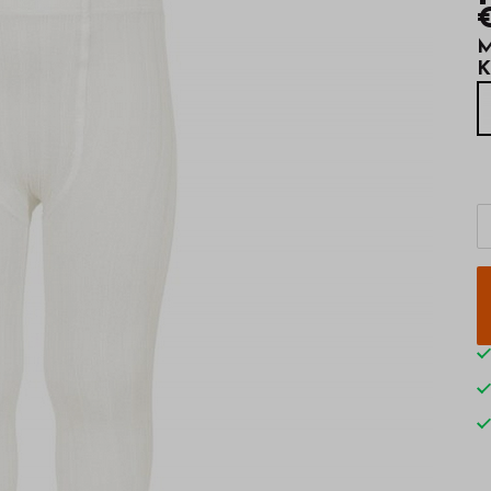
€
M
K