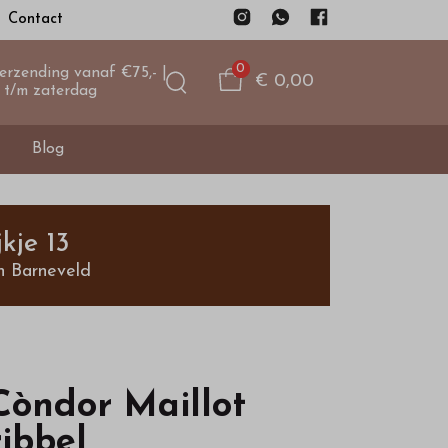
Contact
0
verzending vanaf €75,- |
€ 0,00
 t/m zaterdag
Blog
kje 13
n Barneveld
Còndor Maillot
ribbel