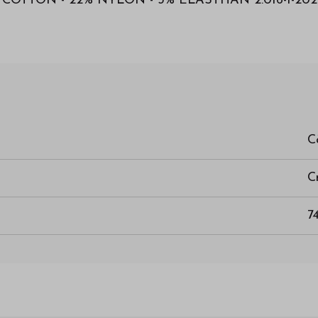
 75% COTTON - 22% NYLON - 3% ELASTHAN 2.016-1-202
C
C
7