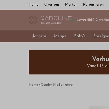
Home
Over ons
Merken
Retourneren
Levertijd 1-2 werk
Jongens
Meisjes
Baby's
Speelgoe
Còndor
Maillot
Verhu
Vanaf 15 a
ribbel
-
Home
Còndor Maillot ribbel
Bestel