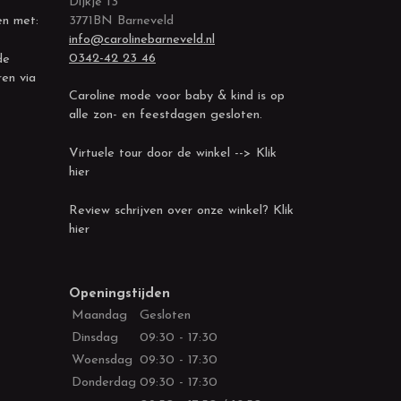
Dijkje 13
en met:
3771BN Barneveld
info@carolinebarneveld.nl
0342-42 23 46
de
ren via
Caroline mode voor baby & kind is op
alle zon- en feestdagen gesloten.
Virtuele tour door de winkel --> Klik
hier
Review schrijven over onze winkel? Klik
hier
Openingstijden
Maandag
Gesloten
Dinsdag
09:30 - 17:30
Woensdag
09:30 - 17:30
Donderdag
09:30 - 17:30