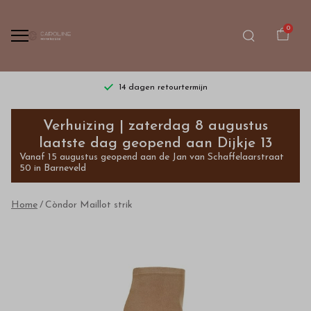
0
14 dagen retourtermijn
Còndor
Verhuizing | zaterdag 8 augustus
Maillot
laatste dag geopend aan Dijkje 13
Vanaf 15 augustus geopend aan de Jan van Schaffelaarstraat
strik
50 in Barneveld
-
Home
Còndor Maillot strik
Bestel
kinderkleding
van