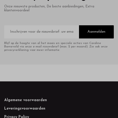
Onze nieuwste producten, De beste aanbiedingen, Extra
klantenvoordeel
E-
mailadres
Aanmelden
Blijf op de hoogte van al het moois en speciale acties van Caroline
Barneveld via onze e-mail nieuwsbrief (max. 2 per maand). Zie ook onze
privacyverklaring voor meer informatie.
Footer
Algemene voorwaarden
Leveringsvoorwaarden
Privacy Policy