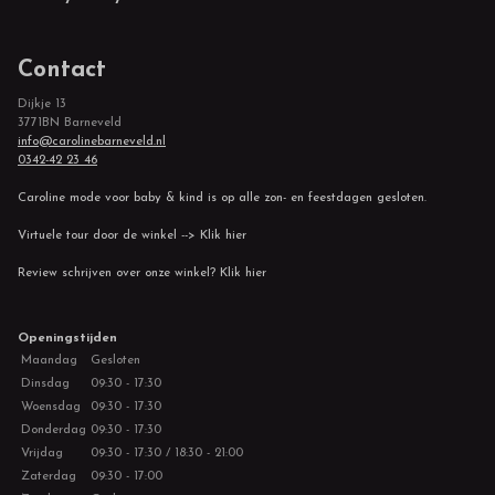
Contact
Dijkje 13
3771BN Barneveld
info@carolinebarneveld.nl
0342-42 23 46
Caroline mode voor baby & kind is op alle zon- en feestdagen gesloten.
Virtuele tour door de winkel --> Klik hier
Review schrijven over onze winkel? Klik hier
Openingstijden
Maandag
Gesloten
Dinsdag
09:30 - 17:30
Woensdag
09:30 - 17:30
Donderdag
09:30 - 17:30
Vrijdag
09:30 - 17:30 / 18:30 - 21:00
Zaterdag
09:30 - 17:00