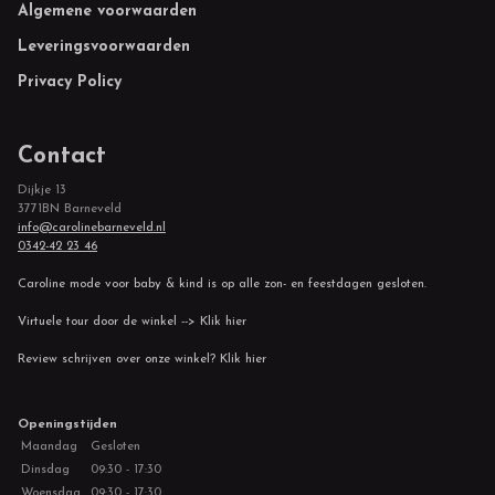
Footer
Algemene voorwaarden
Leveringsvoorwaarden
Privacy Policy
Contact
Dijkje 13
3771BN Barneveld
info@carolinebarneveld.nl
0342-42 23 46
Caroline mode voor baby & kind is op alle zon- en feestdagen gesloten.
Virtuele tour door de winkel --> Klik hier
Review schrijven over onze winkel? Klik hier
Openingstijden
Maandag
Gesloten
Dinsdag
09:30 - 17:30
Woensdag
09:30 - 17:30