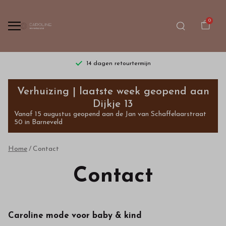
0
14 dagen retourtermijn
Contact
Verhuizing | laatste week geopend aan
-
Dijkje 13
Vanaf 15 augustus geopend aan de Jan van Schaffelaarstraat
Bestel
50 in Barneveld
kinderkleding
Home
Contact
van
Contact
hoge
kwaliteit
Caroline mode voor baby & kind