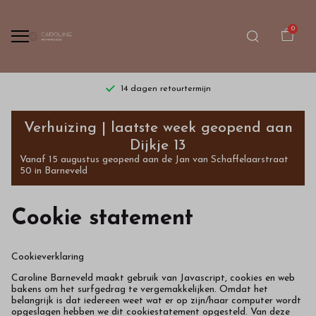
0
14 dagen retourtermijn
Cookie
Verhuizing | laatste week geopend aan
statement
Dijkje 13
Vanaf 15 augustus geopend aan de Jan van Schaffelaarstraat
-
50 in Barneveld
Bestel
Cookie statement
kinderkleding
van
Cookieverklaring
Caroline Barneveld maakt gebruik van Javascript, cookies en web
hoge
bakens om het surfgedrag te vergemakkelijken. Omdat het
belangrijk is dat iedereen weet wat er op zijn/haar computer wordt
opgeslagen hebben we dit cookiestatement opgesteld. Van deze