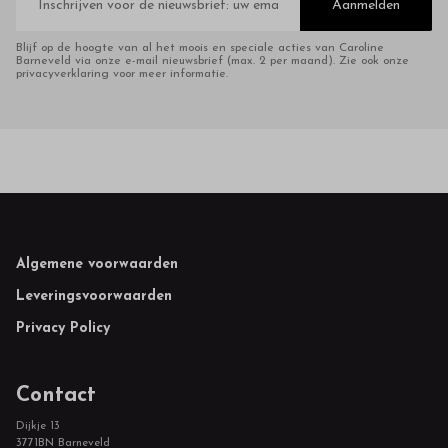
mailadres
Aanmelden
Blijf op de hoogte van al het moois en speciale acties van Caroline
Barneveld via onze e-mail nieuwsbrief (max. 2 per maand). Zie ook onze
privacyverklaring voor meer informatie.
Footer
Algemene voorwaarden
Leveringsvoorwaarden
Privacy Policy
Contact
Dijkje 13
3771BN Barneveld